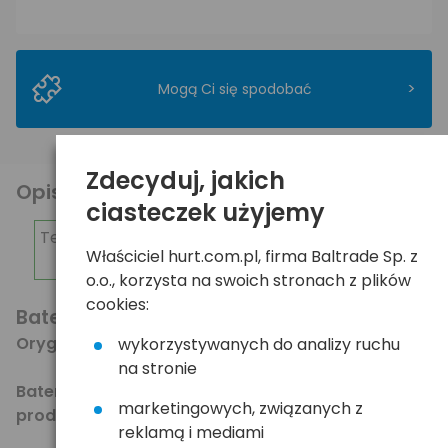
>
Mogą Ci się spodobać
Zdecyduj, jakich
Opis produktu
ciasteczek użyjemy
Telefon dedykowany dla zamówień hurtowych:
Właściciel hurt.com.pl, firma Baltrade Sp. z
798-238-238
o.o., korzysta na swoich stronach z plików
cookies:
Bateria litowa Renata CR1632 - 1szt.
Oryginał - Made in Switzerland
wykorzystywanych do analizy ruchu
na stronie
Baterie z aktualnej produkcji - prosto od
marketingowych, związanych z
producenta - z długą datą ważności.
reklamą i mediami