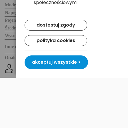
społecznościowymi
Model
CR1632
Napięcie znamionowe
3V
Pojemność
137mAh
dostostuj zgody
Średnica
16.0mm
Wysokość (grubość)
3.2mm
polityka cookies
Inne oznaczenia
CR1632, CR 1632
Opakowanie
1szt. blister
akceptuj wszystkie >
Dostawa i płatność
Bezpieczeństwo