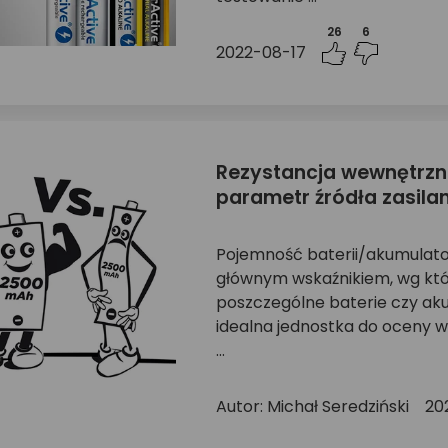
26
6
2022-08-17
Rezystancja wewnętrzna
parametr źródła zasila
Pojemność baterii/akumulat
głównym wskaźnikiem, wg któ
poszczególne baterie czy akum
idealna jednostka do oceny w
...
Autor: Michał Seredziński
20