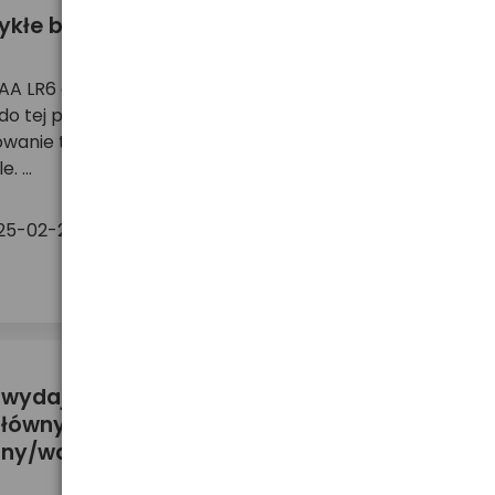
kłe baterie 1,5V?
 AA LR6 o pojemności 3000 mAh. Czy to znaczy, że
o tej pojemności? Niestety, ładowanie takich
dowanie takie działanie odradzamy - dlaczego?
 ...
11
3
25-02-27
więcej ...
 wydajności baterii i akumulatorków? -
głównych popełnianych przez testerów.
ajny/wartościowy? Sprawdź naszą ściągę.