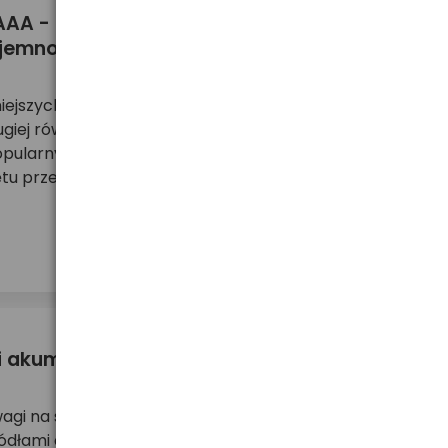
 AAA - od czego zależy? Jak wybrać
ojemności?
ejszych parametrów baterii. Z jednej strony
rugiej również na wydajność zasilanych urządzeń.
pularnych baterii AA i AAA, w których pojemność
u przed konieczn ...
więcej ...
 i akumulatorów AA
wagi na swój rozmiar, są bardzo popularnymi,
dłami energii, wykorzystywanymi w urządzeniach