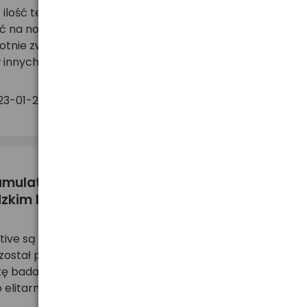
ilość testów baterii i akumulatorów. Praktycznie
ić na nowego newsa, filmik, czy wzmiankę o
krotnie zwycięzca jednego rankingu wypada bardzo
innych testach. Z czego wynika tak duży rozrz ...
26
7
23-01-25
więcej ...
akumulatorów everActive w
zkim laboratorium badawczym!
Active są poddawane cyklicznym testom
 został przeprowadzony kolejny test, wykonany
kę badawczą - Intertek Semko AB. Intertek Semko
 elitarne laboratorium zajmujące się m.in.