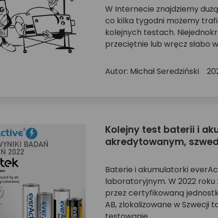
W Internecie znajdziemy dużą 
co kilka tygodni możemy traf
kolejnych testach. Niejedno
przeciętnie lub wręcz słabo w 
Autor: Michał Seredziński
20
Kolejny test baterii i 
akredytowanym, szwed
Baterie i akumulatorki ever
laboratoryjnym. W 2022 roku
przez certyfikowaną jednost
AB, zlokalizowane w Szwecji to
testowanie ...