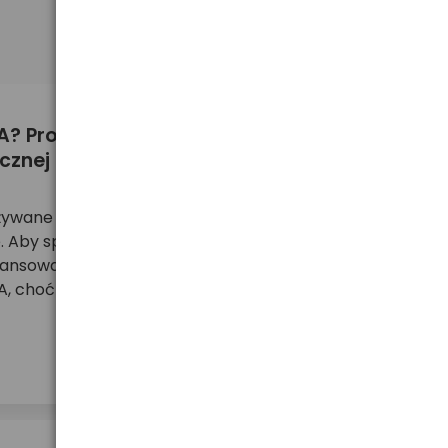
Sortuj
od najnowszego
A? Proces produkcji od wnętrza po
znej produkcji baterii
żywane w domach, biurach i przemyśle – ich
e. Aby sprostać rosnącemu popytowi, producenci
wansowane, zautomatyzowane linie produkcyjne.
, choć z pozoru prosty, obejmuje wiele precyzyjn ...
więcej ...