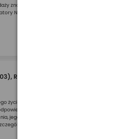
daży znaleźć można jednak nie tylko podstawowe
tory NiMH. W artykule opiszemy mnie ...
więcej ...
03), R14, R20 – różnice i do czego
 życia – zasilają piloty, zabawki, zegarki, a nawet
dpowiedniego typu baterii może wpłynąć na
ia, jego wydajność oraz koszty eksploatacji.
czególnymi typami bat ...