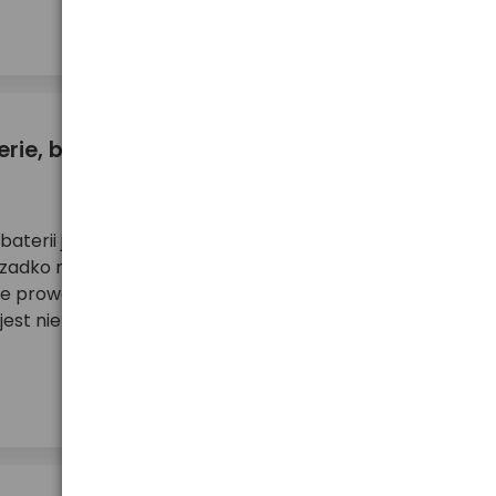
więcej ...
ie, by wydłużyć ich żywotność i czego
terii jest bardzo istotne dla utrzymania ich
rzadko nawet przedłużenia żywotności. Brak
 prowadzić do przedwczesnego rozładowania lub
jest niebezpieczne dla zasilanych urządzeń. Bat ...
więcej ...