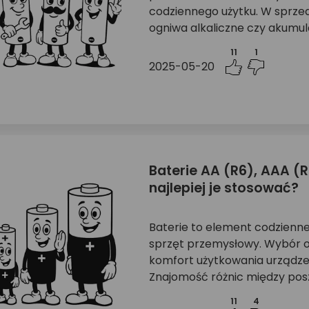
codziennego użytku. W sprze
ogniwa alkaliczne czy akumula
11
1
2025-05-20
Baterie AA (R6), AAA (R
najlepiej je stosować?
Baterie to element codziennego
sprzęt przemysłowy. Wybór o
komfort użytkowania urządzen
Znajomość różnic między posz
11
4