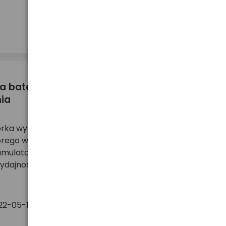
więcej ...
 baterii / akumulatorka - ważny
nia
orka wyrażona w miliamperogodzinach (mAh) jest
rego większość z nas porównuje między sobą
ulatorki. Niestety, w wielu wypadkach nie jest to
ydajności danego źródła zasilania, w szczególnośc
51
12
22-05-11
więcej ...