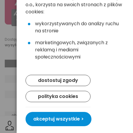
o.o., korzysta na swoich stronach z plików
Ekonomiczna, bardzo jasno świecąca,
cookies:
zasilana czterema "paluszkami". 1
komplet baterii wystarcz na 72
wykorzystywanych do analizy ruchu
godziny świecenia.
na stronie
Dostępne kolory - zielony, czerwony, fioletowy, niebieski,
marketingowych, związanych z
wysyłane losowo
.
reklamą i mediami
społecznościowymi
Dane produktu
kod produktu
MC-5L
źródło światła
5x LED
dostostuj zgody
zasilanie
bateryjne
rodzaj baterii
R6/AA
polityka cookies
baterie w
nie
komplecie
obudowa latarki
tworzywo sztuczne
akceptuj wszystkie >
wymiary
12,5cm x 8,5cm
czas świecenia
do 72h