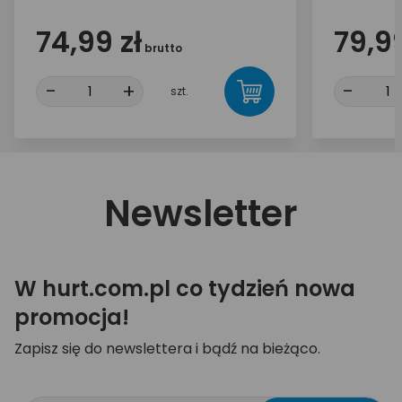
74,99 zł
79,99
brutto
-
+
-
szt.
Newsletter
W hurt.com.pl co tydzień nowa
promocja!
Zapisz się do newslettera i bądź na bieżąco.