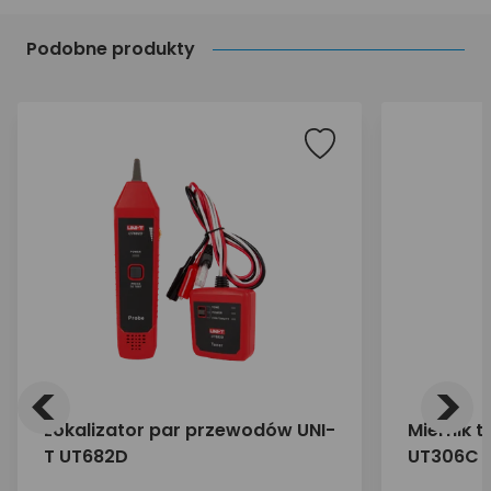
Podobne produkty
<
>
Lokalizator par przewodów UNI-
Miernik 
T UT682D
UT306C U