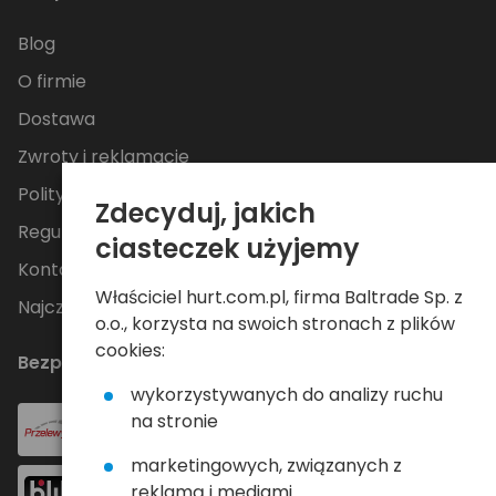
Blog
O firmie
Dostawa
Zwroty i reklamacje
Polityka Prywatności
Zdecyduj, jakich
Regulamin
ciasteczek użyjemy
Kontakt
Właściciel hurt.com.pl, firma Baltrade Sp. z
Najczęściej zadawane pytania
o.o., korzysta na swoich stronach z plików
cookies:
Bezpieczne płatności
wykorzystywanych do analizy ruchu
na stronie
marketingowych, związanych z
reklamą i mediami