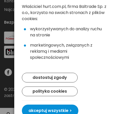
Kontakt
Właściciel hurt.com.pl, firma Baltrade Sp. z
Najczęściej zadawane pytania
o.o., korzysta na swoich stronach z plików
cookies:
Bezpieczne płatności
wykorzystywanych do analizy ruchu
na stronie
marketingowych, związanych z
reklamą i mediami
społecznościowymi
dostostuj zgody
© 2024 Baltrade sp. z o.o. - Wszelkie prawa
polityka cookies
zastrzeżone.
akceptuj wszystkie >