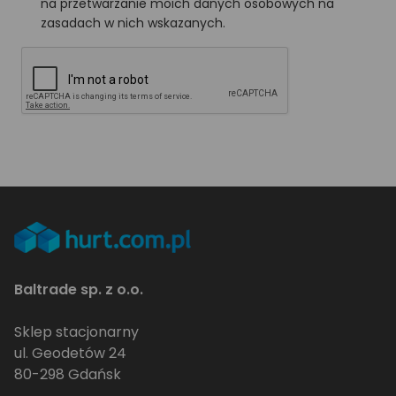
na przetwarzanie moich danych osobowych na
zasadach w nich wskazanych.
Baltrade sp. z o.o.
Sklep stacjonarny
ul. Geodetów 24
80-298 Gdańsk