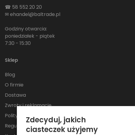
☎
58 552 20 20
✉
ehandel@baltrade.pl
Godziny otwarcia:
poniedziałek - piątek
7:30 - 15:30
Sklep
Blog
O firmie
Dostawa
Zwroty i reklamacje
Polityka Prywatności
Zdecyduj, jakich
Regulamin
ciasteczek użyjemy