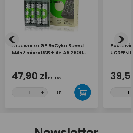
<
>
Ładowarka GP ReCyko Speed
Pokrowie
M452 microUSB + 4× AA 2600
UGREEN L
mAh
47,90 zł
39,50
brutto
-
+
-
szt.
Newsletter