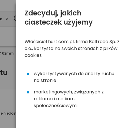
Zdecyduj, jakich
ie
ciasteczek użyjemy
Właściciel hurt.com.pl, firma Baltrade Sp. z
o.o., korzysta na swoich stronach z plików
MC 62mm
cookies:
tu
wykorzystywanych do analizy ruchu
na stronie
marketingowych, związanych z
reklamą i mediami
Powiadom mnie o dostępności
społecznościowymi
ie niedostępny
Wyślemy powiadomienie o dostęności
na poniższy adres e-mail