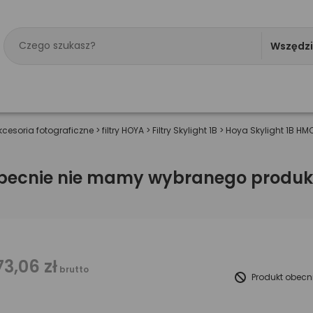
Wszędz
kcesoria fotograficzne
>
filtry HOYA
>
Filtry Skylight 1B
>
Hoya Skylight 1B H
becnie nie mamy wybranego produk
73,06 zł
brutto
Produkt obecn