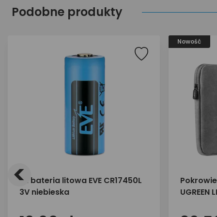
Podobne produkty
Nowość
<
1 x bateria litowa EVE CR17450L
Pokrowie
3V niebieska
UGREEN L