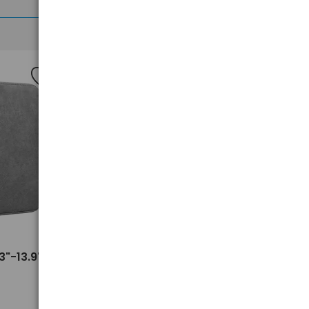
Nowość
>
3"-13.9"
akumulator żelowy AGM SSB SB
5-12L 12V 5Ah T2