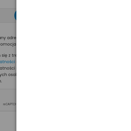
zapisz się >
ny adres e-mail
romocjach na hurt.com.pl.
ię z treścią i akceptuję
watności
i akceptuję
watności i wyrażam zgodę
nych osobowych na
.