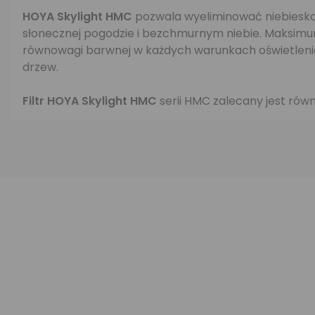
HOYA Skylight HMC
pozwala wyeliminować niebieską 
słonecznej pogodzie i bezchmurnym niebie. Maksimum a
równowagi barwnej w każdych warunkach oświetlenio
drzew.
Filtr HOYA Skylight HMC
serii HMC zalecany jest równ