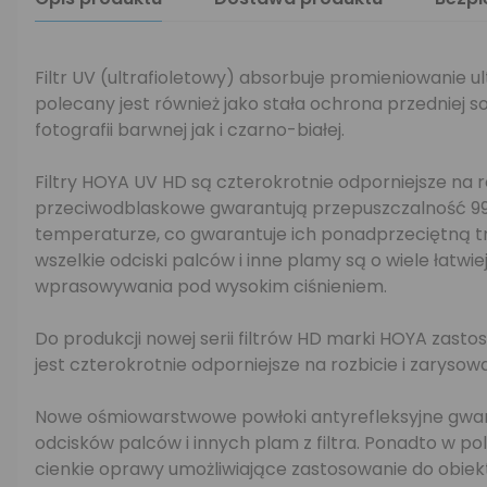
Filtr UV (ultrafioletowy) absorbuje promieniowanie u
polecany jest również jako stała ochrona przedniej s
fotografii barwnej jak i czarno-białej.
Filtry HOYA UV HD są czterokrotnie odporniejsze na
przeciwodblaskowe gwarantują przepuszczalność 99,3
temperaturze, co gwarantuje ich ponadprzeciętną trw
wszelkie odciski palców i inne plamy są o wiele łat
wprasowywania pod wysokim ciśnieniem.
Do produkcji nowej serii filtrów HD marki HOYA zas
jest czterokrotnie odporniejsze na rozbicie i zarysowa
Nowe ośmiowarstwowe powłoki antyrefleksyjne gwara
odcisków palców i innych plam z filtra. Ponadto w po
cienkie oprawy umożliwiające zastosowanie do obie