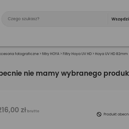
Wszędz
kcesoria fotograficzne
>
filtry HOYA
>
Filtry Hoya UV HD
>
Hoya UV HD 82mm
becnie nie mamy wybranego produk
216,00 zł
brutto
Produkt obecn