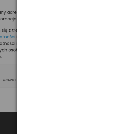
ny adres e-mail
romocjach na hurt.com.pl.
ię z treścią i akceptuję
watności
i akceptuję
watności i wyrażam zgodę
nych osobowych na
.