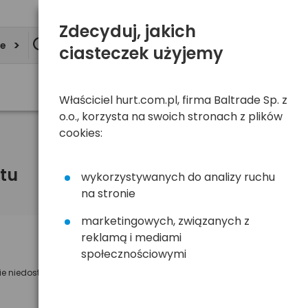
Zdecyduj, jakich
ie
ciasteczek użyjemy
Właściciel hurt.com.pl, firma Baltrade Sp. z
o.o., korzysta na swoich stronach z plików
cookies:
tu
wykorzystywanych do analizy ruchu
na stronie
marketingowych, związanych z
reklamą i mediami
Powiadom mnie o dostępności
społecznościowymi
ie niedostępny
Wyślemy powiadomienie o dostęności
na poniższy adres e-mail