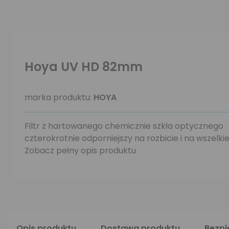
Hoya UV HD 82mm
marka produktu:
HOYA
Filtr z hartowanego chemicznie szkła optycznego
czterokrotnie odporniejszy na rozbicie i na wszelk
Zobacz pełny opis produktu
Opis produktu
Dostawa produktu
Bezp