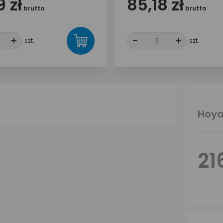
 zł
85,18 zł
brutto
brutto
+
+
-
-
+
+
szt.
szt.
Hoya
21