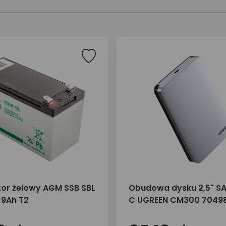
or żelowy AGM SSB SBL
Obudowa dysku 2,5" S
 9Ah T2
C UGREEN CM300 7049