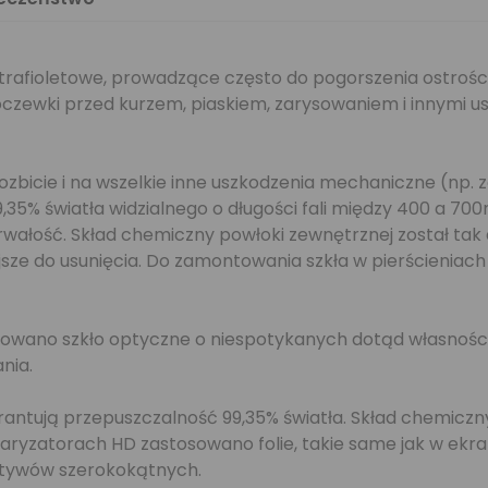
ltrafioletowe, prowadzące często do pogorszenia ostrości
oczewki przed kurzem, piaskiem, zarysowaniem i innymi us
 rozbicie i na wszelkie inne uszkodzenia mechaniczne (n
5% światła widzialnego o długości fali między 400 a 70
ałość. Skład chemiczny powłoki zewnętrznej został tak d
wiejsze do usunięcia. Do zamontowania szkła w pierścieni
tosowano szkło optyczne o niespotykanych dotąd własnoś
nia.
ntują przepuszczalność 99,35% światła. Skład chemiczny
laryzatorach HD zastosowano folie, takie same jak w ekran
ktywów szerokokątnych.