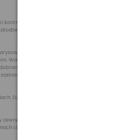
 i kontrastu zdjęć wykonywanych w plenerze. Filtr UV
zkodzeniami. Jest to uniwersalny filtr zarówno w
p. zarysowanie). Nowe ośmiowarstwowe powłoki
0nm. Warstwy nakładane są w bardzo wysokiej
obrany, że jest ona odporna na tłuszcz. Dzięki temu
ach zastosowano zupełnie nową technologię
ciach. Dzięki obróbce chemicznego hartowania szkło
 zewnętrznej powłoki zauważalnie ułatwia usuwanie
ach LCD (High Definition). Filtry HOYA HD mają b.