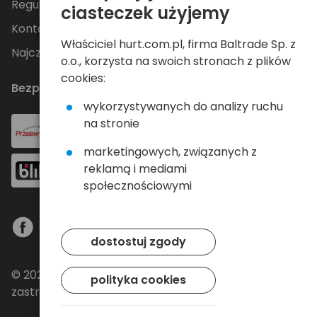
Regulamin
ciasteczek użyjemy
Kontakt
Właściciel hurt.com.pl, firma Baltrade Sp. z
Najczęściej zadawane pytania
o.o., korzysta na swoich stronach z plików
cookies:
Bezpieczne płatności
wykorzystywanych do analizy ruchu
na stronie
marketingowych, związanych z
reklamą i mediami
społecznościowymi
dostostuj zgody
© 2024 Baltrade sp. z o.o. - Wszelkie prawa
polityka cookies
zastrzeżone.