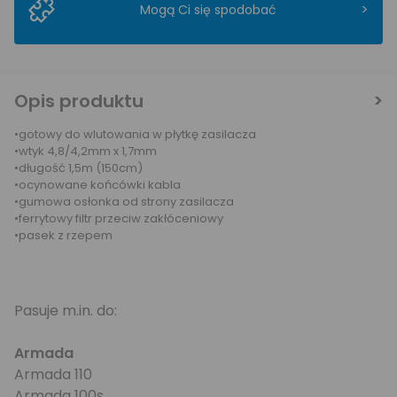
>
Mogą Ci się spodobać
Opis produktu
•gotowy do wlutowania w płytkę zasilacza
•wtyk 4,8/4,2mm x 1,7mm
•długość 1,5m (150cm)
•ocynowane końcówki kabla
•gumowa osłonka od strony zasilacza
•ferrytowy filtr przeciw zakłóceniowy
•pasek z rzepem
Pasuje m.in. do:
Armada
Armada 110
Armada 100s