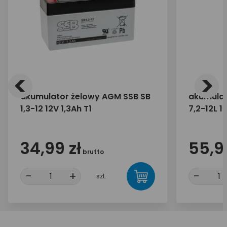
<
>
akumulator żelowy AGM SSB SB
akumulat
1,3-12 12V 1,3Ah T1
7,2-12L 1
34,99 zł
55,99
brutto
-
+
-
szt.