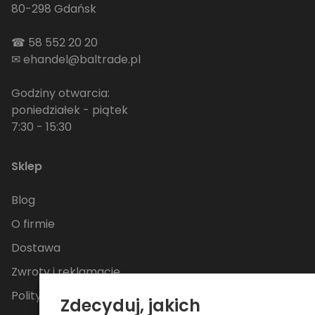
80-298 Gdańsk
☎
58 552 20 20
✉
ehandel@baltrade.pl
Godziny otwarcia:
poniedziałek - piątek
7:30 - 15:30
Sklep
Blog
O firmie
Dostawa
Zwroty i reklamacje
Polityka Prywatności
Zdecyduj, jakich