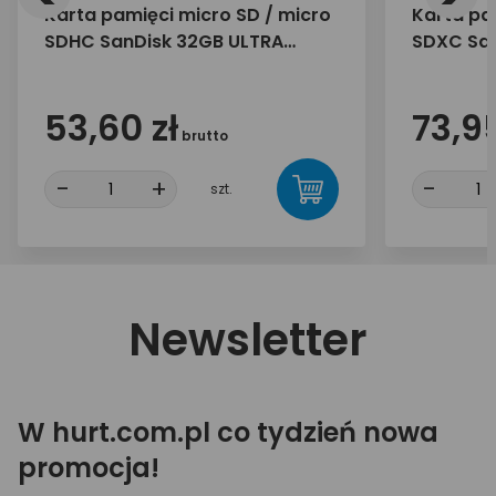
Karta pamięci micro SD / micro
Karta pa
SDHC SanDisk 32GB ULTRA
SDXC San
100MB/s
100MB/s
53,60 zł
73,95
brutto
-
+
-
szt.
Newsletter
W hurt.com.pl co tydzień nowa
promocja!