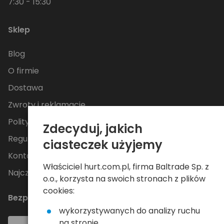
7:30 - 15:30
Sklep
Blog
O firmie
Dostawa
Zwroty i reklamacje
Polityka Prywatności
Zdecyduj, jakich
Regulamin
ciasteczek użyjemy
Kontakt
Właściciel hurt.com.pl, firma Baltrade Sp. z
Najczęściej zadawane pytania
o.o., korzysta na swoich stronach z plików
cookies:
Bezpieczne płatności
wykorzystywanych do analizy ruchu
na stronie