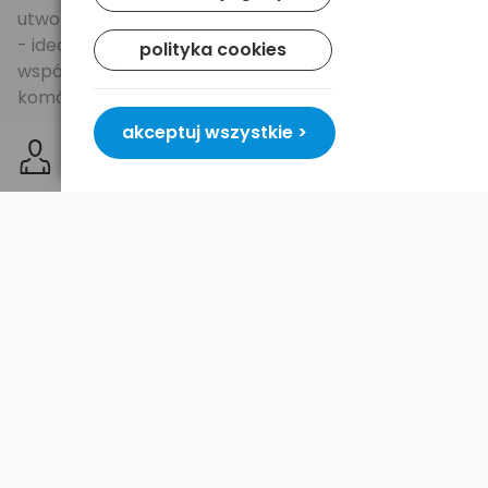
utworzyć punkt dostępowy za pomocą samej karty
- idealna m.in. do konsol PSP (X-LINK), do
polityka cookies
współdzielenia Internetu dla telefonów
komórkowych, tabletów itd.
akceptuj wszystkie >
Oferowana karta Wi-Fi podłączana pod port USB
jest zgodna ze wszystkimi standardami sieci
bezprzewodowej 2,4GHz 802.11b/g/n. Zapewnia to
maksymalną kompatybilność ze wszystkimi
urządzeniami sieciowymi i umożliwia sprawną
komunikację komputera w sieci.
Zalety urządzenia:
- zaawansowany sterownik -
możliwość