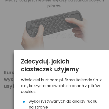
Measy RC12 jest niewiele większy od standardowych
pilotów.
Zdecyduj, jakich
Wymiary: 20 x 5.7 x 2.3cm.
ciasteczek użyjemy
Kursor myszy podąża za ruchem który
wykonujemy na powierzchni touchpada
Właściciel hurt.com.pl, firma Baltrade Sp. z
o.o., korzysta na swoich stronach z plików
usytuowanego obok sekcji klawiatury.
cookies:
wykorzystywanych do analizy ruchu
na stronie