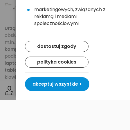
marketingowych, związanych z
reklamą i mediami
społecznościowymi
Urządzenie jest zgodne z każdym urządzeniem
obsługującym wejściowe urządzenia USB typu HID,
m.in.:
dostostuj zgody
komputery
- jako pilot/klawiatura, idealne gdy
podłączamy komputer do telewizora,
polityka cookies
laptopy
- jako pilot do zastosowań multimedialnych,
tablety z funkcją USB HOST
- możliwe użycie jako
klawiatura, kontroler do gier czy pilot przy
podłączeniu do telewizora,
akceptuj wszystkie >
przystawki SMART TV
na Androidzie - pełniejsza
obsługa, niezastąpiony pilot zdalnego sterowania,
telefony komórkowe
z funkcją USB HOST,
niektóre telewizory Smart TV
- idealne uzupełnienie
do przeglądania Internetu itp.