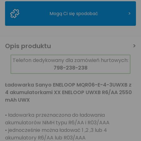
>
Mogą Ci się spodobać
Opis produktu
Telefon dedykowany dla zamówień hurtowych:
798-238-238
Ładowarka Sanyo ENELOOP MQR06-E-4-3UWXB z
4 akumulatorkami XX ENELOOP UWXB R6/AA 2550
mAh UWX
• ładowarka przeznaczona do ładowania
akumulatorów NiMH typu R6/AA i R03/AAA
• jednocześnie można ładować 1 ,2 ,3 lub 4
akumulatory R6/AA lub R03/AAA