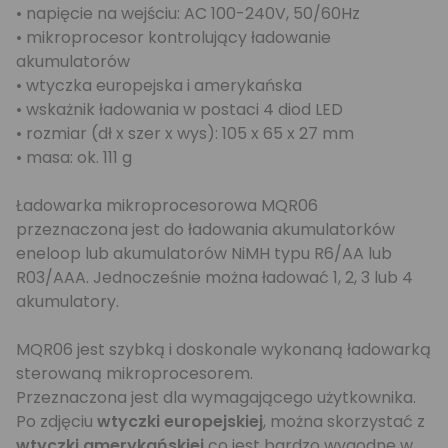
• napięcie na wejściu: AC 100-240V, 50/60Hz
• mikroprocesor kontrolujący ładowanie
akumulatorów
• wtyczka europejska i amerykańska
• wskażnik ładowania w postaci 4 diod LED
• rozmiar (dł x szer x wys): 105 x 65 x 27 mm
• masa: ok. 111 g
Ładowarka mikroprocesorowa MQR06
przeznaczona jest do ładowania akumulatorków
eneloop lub akumulatorów NiMH typu R6/AA lub
R03/AAA. Jednocześnie można ładować 1, 2, 3 lub 4
akumulatory.
MQR06 jest szybką i doskonale wykonaną ładowarką
sterowaną mikroprocesorem.
Przeznaczona jest dla wymagającego użytkownika.
Po zdjęciu
wtyczki europejskiej
, można skorzystać z
wtyczki amerykańskiej
co jest bardzo wygodne w