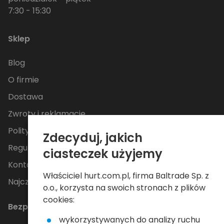
7:30 - 15:30
Sklep
Blog
O firmie
Dostawa
Zwroty i reklamacje
Polityka Prywatności
Zdecyduj, jakich
Regulamin
ciasteczek użyjemy
Kontakt
Właściciel hurt.com.pl, firma Baltrade Sp. z
Najczęściej zadawane pytania
o.o., korzysta na swoich stronach z plików
cookies:
Bezpieczne płatności
wykorzystywanych do analizy ruchu