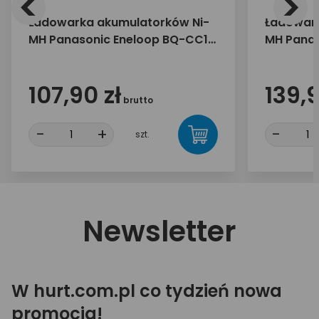
<
>
Ładowarka akumulatorków Ni-
Ładowark
MH Panasonic Eneloop BQ-CC17
MH Panas
+ 4 x R6/AA Eneloop 2000mAh
+ 4 x R6
BK-3MCDE
BK-3MCD
107,90 zł
139,9
brutto
-
+
-
szt.
Newsletter
W hurt.com.pl co tydzień nowa
promocja!