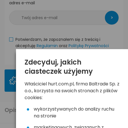
adres e-mail
>
Potwierdzam, że zapoznałem się z treścią i
akceptuję
Regulamin
oraz
Politykę Prywatności
Zdecyduj, jakich
ciasteczek użyjemy
>
Mogą Ci się spodobać
Właściciel hurt.com.pl, firma Baltrade Sp. z
o.o., korzysta na swoich stronach z plików
cookies:
wykorzystywanych do analizy ruchu
Opis produktu
na stronie
marketingowych, związanych z