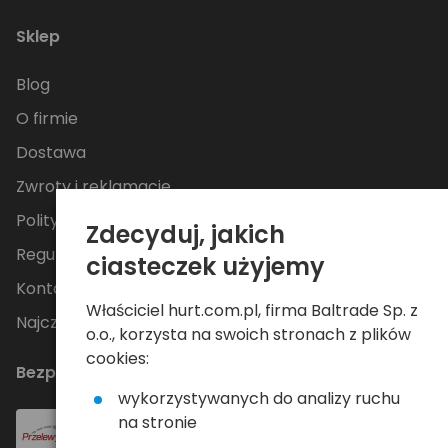
Sklep
Blog
O firmie
Dostawa
Zwroty i reklamacje
Polityka Prywatności
Zdecyduj, jakich
Regulamin
ciasteczek użyjemy
Kontakt
Właściciel hurt.com.pl, firma Baltrade Sp. z
Najczęściej zadawane pytania
o.o., korzysta na swoich stronach z plików
cookies:
Bezpieczne płatności
wykorzystywanych do analizy ruchu
na stronie