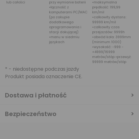
lub całości
przy wymianie baterii
•maksymalna
•łączność z
prędkość: 199,99
komputerami PC/MAC
km/mil
(po zakupie
•całkowity dystans:
dodatkowego
99999 km/mil
oprogramowania i
•całkowity czas
stacji dokującej)
przejazdów: 9999h
•menu w siedmiu
•obwód koła: 3999mm
językach
(minimum 1000)
•wysokość: -999 -
+4999/16999
metrów/stóp •przewyż:
99999 metrów/stóp
* - niedostępne podczas jazdy
Produkt posiada oznaczenie CE.
Dostawa i płatność
Bezpieczeństwo