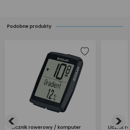
Podobne produkty
<
>
Licznik rowerowy / komputer
Licznik 