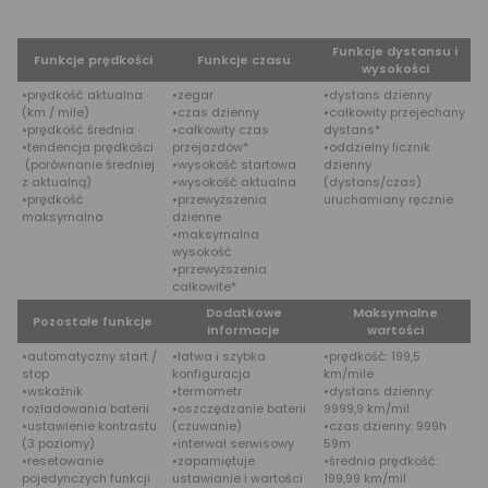
Funkcje dystansu i
Funkcje prędkości
Funkcje czasu
wysokości
•prędkość aktualna
•zegar
•dystans dzienny
(km / mile)
•czas dzienny
•całkowity przejechany
•prędkość średnia
•całkowity czas
dystans*
•tendencja prędkości
przejazdów*
•oddzielny licznik
(porównanie średniej
•wysokość startowa
dzienny
z aktualną)
•wysokość aktualna
(dystans/czas)
•prędkość
•przewyższenia
uruchamiany ręcznie
maksymalna
dzienne
•maksymalna
wysokość
•przewyższenia
całkowite*
Dodatkowe
Maksymalne
Pozostałe funkcje
informacje
wartości
•automatyczny start /
•łatwa i szybka
•prędkość: 199,5
stop
konfiguracja
km/mile
•wskaźnik
•termometr
•dystans dzienny:
rozładowania baterii
•oszczędzanie baterii
9999,9 km/mil
•ustawienie kontrastu
(czuwanie)
•czas dzienny: 999h
(3 poziomy)
•interwał serwisowy
59m
•resetowanie
•zapamiętuje
•średnia prędkość:
pojedynczych funkcji
ustawianie i wartości
199,99 km/mil