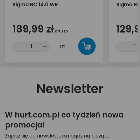
Sigma BC 14.0 WR
Sigma BC
189,99 zł
129,9
brutto
-
+
-
szt.
Newsletter
W hurt.com.pl co tydzień nowa
promocja!
Zapisz się do newslettera i bądź na bieżąco.