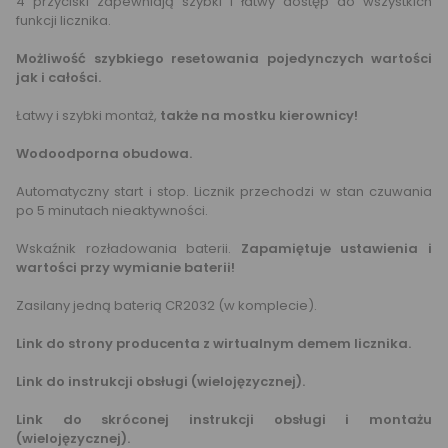
4 przyciski zapewniają szybki i łatwy dostęp do wszystkich
funkcji licznika.
Możliwość szybkiego resetowania pojedynczych wartości
jak i całości.
Łatwy i szybki montaż,
także na mostku kierownicy!
Wodoodporna obudowa.
Automatyczny start i stop. Licznik przechodzi w stan czuwania
po 5 minutach nieaktywności.
Wskaźnik rozładowania baterii.
Zapamiętuje ustawienia i
wartości przy wymianie baterii!
Zasilany jedną baterią CR2032 (w komplecie).
Link do strony producenta z wirtualnym demem licznika.
Link do instrukcji obsługi (wielojęzycznej).
Link do skróconej instrukcji obsługi i montażu
(wielojęzycznej).