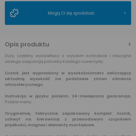
>
Mogą Ci się spodobać
Opis produktu
Duży, czytelny wyświetlacz o wysokim kontraście i intuicyjna
obsługa zaspokoją potrzeby każdego rowerzysty.
Licznik jest wyposażony w wysokościomierz obliczający
aktualną wysokość na podstawie zmian ciśnienia
atmosferycznego.
Instrukcja w języku polskim. 24-miesięczna gwarancja.
Polskie menu.
Oryginalnie, fabrycznie zapakowany komplet: licznik,
uchwyt na kierownicę z przewodowym czujnikiem
prędkości, magnes i elementy montażowe.