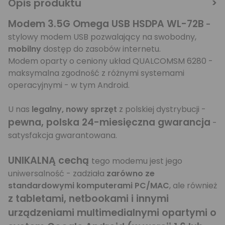
Opis produktu
Modem 3.5G Omega USB HSDPA WL-72B
-
stylowy modem USB pozwalający na swobodny,
mobilny
dostęp do zasobów internetu.
Modem oparty o ceniony układ QUALCOMSM 6280 -
maksymalna zgodność z różnymi systemami
operacyjnymi - w tym Android.
U nas
legalny, nowy sprzęt
z polskiej dystrybucji -
pewna, polska 24-miesięczna gwarancja
-
satysfakcja gwarantowana.
UNIKALNĄ cechą
tego modemu jest jego
uniwersalność - zadziała
zarówno ze
standardowymi komputerami PC/MAC
, ale również
z tabletami, netbookami i innymi
urządzeniami multimedialnymi opartymi o