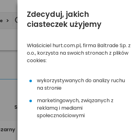
Zdecyduj, jakich
ie
ciasteczek użyjemy
Właściciel hurt.com.pl, firma Baltrade Sp. z
o.o., korzysta na swoich stronach z plików
cookies:
wykorzystywanych do analizy ruchu
na stronie
marketingowych, związanych z
Sortuj
Widok
reklamą i mediami
domyślnie
społecznościowymi
257,90 zł
czarny
brutto