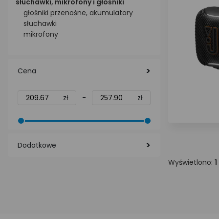
słuchawki, mikrofony i głośniki
głośniki przenośne, akumulatory
słuchawki
mikrofony
Cena
zł
-
zł
Dodatkowe
Wyświetlono:
1