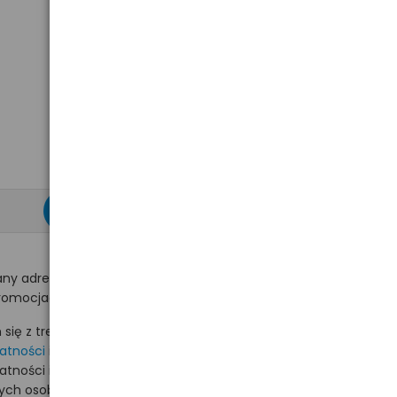
zapisz się >
ny adres e-mail
romocjach na hurt.com.pl.
ię z treścią i akceptuję
watności
i akceptuję
watności i wyrażam zgodę
nych osobowych na