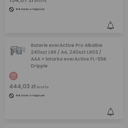
134,07 zł
brutto
Brak towaru w magazynie
Baterie everActive Pro Alkaline
240szt LR6 / AA, 240szt LR03 /
AAA + latarka everActive FL-55R
Dripple
444,03 zł
brutto
Brak towaru w magazynie