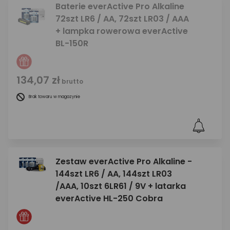
Baterie everActive Pro Alkaline
72szt LR6 / AA, 72szt LR03 / AAA
+ lampka rowerowa everActive
BL-150R
134,07 zł
brutto
Brak towaru w magazynie
Zestaw everActive Pro Alkaline -
144szt LR6 / AA, 144szt LR03
/AAA, 10szt 6LR61 / 9V + latarka
everActive HL-250 Cobra