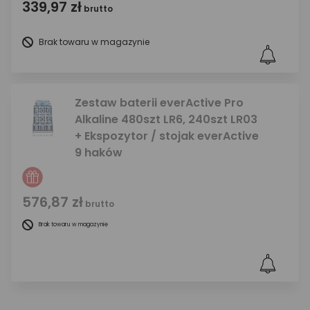
339,97 zł
brutto
Brak towaru w magazynie
Zestaw baterii everActive Pro
Alkaline 480szt LR6, 240szt LR03
+ Ekspozytor / stojak everActive
9 haków
576,87 zł
brutto
Brak towaru w magazynie