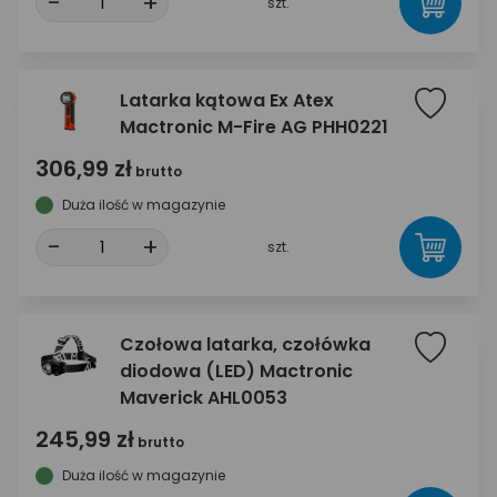
-
+
szt.
Latarka kątowa Ex Atex
Mactronic M-Fire AG PHH0221
306,99 zł
brutto
Duża ilość w magazynie
-
+
szt.
Czołowa latarka, czołówka
diodowa (LED) Mactronic
Maverick AHL0053
245,99 zł
brutto
Duża ilość w magazynie