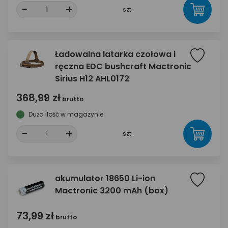
-
+
szt.
Ładowalna latarka czołowa i
ręczna EDC bushcraft Mactronic
Sirius H12 AHL0172
368,99 zł
brutto
Duża ilość w magazynie
-
+
szt.
akumulator 18650 Li-ion
Mactronic 3200 mAh (box)
73,99 zł
brutto