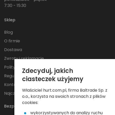
7:30 - 15:30
Sklep
Blog
O firmie
Dostawa
Zwroty i reklamacje
Polityka Prywatności
Zdecyduj, jakich
Regulamin
ciasteczek użyjemy
Kontakt
Właściciel hurt.com.pl, firma Baltrade Sp. z
Najczęściej zadawane pytania
o.o., korzysta na swoich stronach z plików
cookies:
Bezpieczne płatności
wykorzystywanych do analizy ruchu