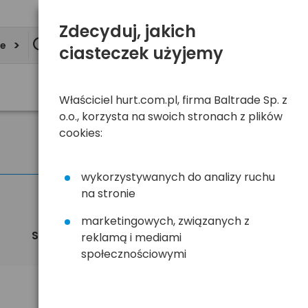
Zdecyduj, jakich
ie
ciasteczek użyjemy
Właściciel hurt.com.pl, firma Baltrade Sp. z
o.o., korzysta na swoich stronach z plików
cookies:
wykorzystywanych do analizy ruchu
na stronie
marketingowych, związanych z
Sortuj
Widok
reklamą i mediami
domyślnie
społecznościowymi
119,99 zł
brutto