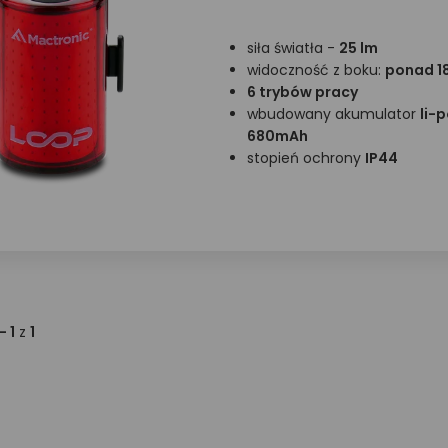
siła światła -
25 lm
widoczność z boku:
ponad 1
6 trybów pracy
wbudowany akumulator
li-p
680mAh
stopień ochrony
IP44
 - 1
z
1