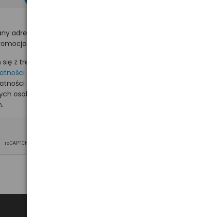
ny adres e-mail
romocjach na hurt.com.pl.
ię z treścią i akceptuję
watności
i akceptuję
watności i wyrażam zgodę
nych osobowych na
.