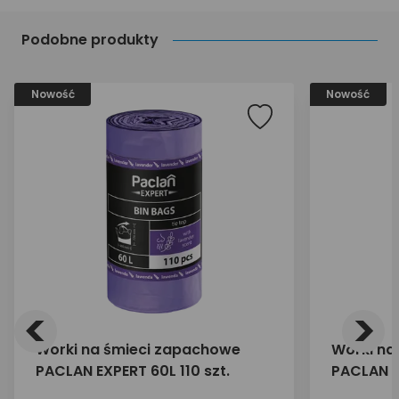
Podobne produkty
Nowość
Nowość
<
>
Worki na śmieci zapachowe
Worki na
PACLAN EXPERT 60L 110 szt.
PACLAN E