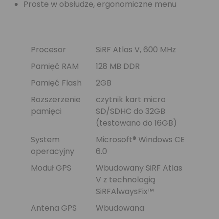
Proste w obsłudze, ergonomiczne menu
Procesor
SiRF Atlas V, 600 MHz
Pamięć RAM
128 MB DDR
Pamięć Flash
2GB
Rozszerzenie
czytnik kart micro
pamięci
SD/SDHC do 32GB
(testowano do 16GB)
System
Microsoft® Windows CE
operacyjny
6.0
Moduł GPS
Wbudowany SiRF Atlas
V z technologią
SiRFAlwaysFix™
Antena GPS
Wbudowana