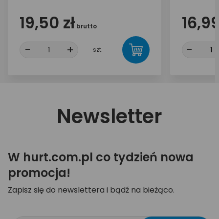
19,50 zł
16,99
brutto
-
+
-
szt.
Newsletter
W hurt.com.pl co tydzień nowa
promocja!
Zapisz się do newslettera i bądź na bieżąco.