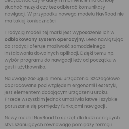
decydować czy w danym momencie ma ochotę
słuchać muzyki czy też odbierać komunikaty
nawigacji. W przypadku nowego modelu NavRoad nie
ma takiej konieczności.
Tradycją modeli tej marki jest wyposażenie ich w
odblokowany system operacyjny
. Leeo nawiązując
do tradycji oferuje możliwość samodzielnego
instalowania dowolnych aplikacji. Dzięki temu np.
wybór programu do nawigacji leży od początku w
gestii użytkownika.
Na uwagę zasługuje menu urządzenia. Szczegółowo
dopracowane pod względem ergonomii i estetyki,
jest elementem dodającym urządzeniu uroku.
Przede wszystkim jednak umożliwia łatwe i szybkie
poruszanie się pomiędzy funkcjami nawigacji .
Nowy model NavRoad to sprzęt dla ludzi ceniących
styl, szanujących równowagę pomiędzy formą i