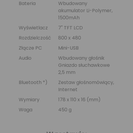
Bateria
Wbudowany
akumulator Li-Polymer,
1500mAh
Wyświetlacz
7" TFT LCD
Rozdzielczość
800 x 480
Złącze PC
Mini-USB
Audio
Wbudowany głośnik
Gniazdo słuchawkowe
2,5 mm
Bluetooth *)
Zestaw głośnomówiący,
Internet
Wymiary
178 x 110 x 16 (mm)
Waga
450 g