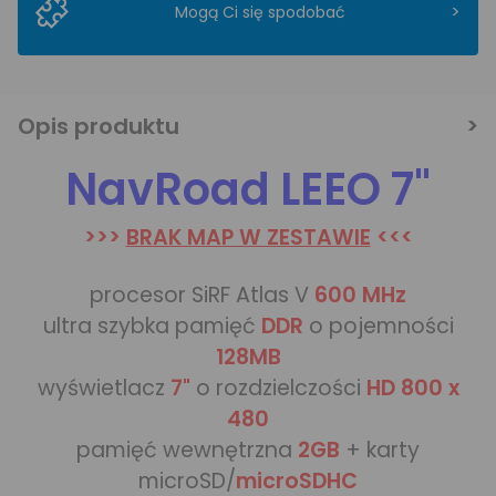
>
Mogą Ci się spodobać
Opis produktu
NavRoad LEEO 7"
>>>
BRAK MAP W ZESTAWIE
<<<
procesor SiRF Atlas V
600 MHz
ultra szybka pamięć
DDR
o pojemności
128MB
wyświetlacz
7"
o rozdzielczości
HD 800 x
480
pamięć wewnętrzna
2GB
+ karty
microSD/
microSDHC