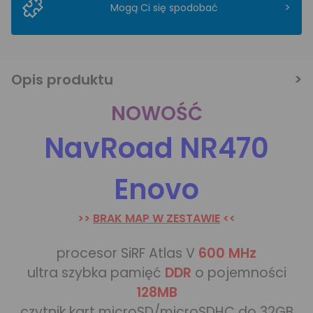
>
Mogą Ci się spodobać
Opis produktu
NOWOŚĆ
NavRoad NR470
Enovo
>>
BRAK MAP W ZESTAWIE
<<
procesor SiRF Atlas V
600 MHz
ultra szybka pamięć
DDR
o pojemności
128MB
czytnik kart microSD/microSDHC do 32GB