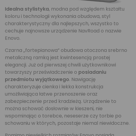
Idealna stylistyka
, modna pod względem kształtu
koloru i technologii wykonania obudowa, styl
charakterystyczny dla najlepszych, wszystko to
cechuje najnowsze urządzenie NavRoad o nazwie
Enovo.
Czarna „fortepianowa” obudowa otoczona srebrno
metaliczną ramką jest kwintesencją prostej
elegancji. Już od pierwszej chwili użytkownikowi
towarzyszy przeświadczenie o
posiadaniu
przedmiotu wyjątkowego
. Nawigację
charakteryzuje cienka i lekka konstrukcja
umożliwiająca łatwe przenoszenie oraz
zabezpieczenie przed kradzieżą. Urządzenie to
można schować dosłownie w kieszeni, nie
wspominając o torebce, neseserze czy torbie po
schowaniu w których, pozostaje niemal niewidoczne.
Pomimo niewielkich rozmiarów Enovo posiada