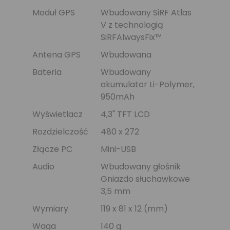
Moduł GPS
Wbudowany SiRF Atlas
V z technologią
SiRFAlwaysFix™
Antena GPS
Wbudowana
Bateria
Wbudowany
akumulator Li-Polymer,
950mAh
Wyświetlacz
4,3" TFT LCD
Rozdzielczość
480 x 272
Złącze PC
Mini-USB
Audio
Wbudowany głośnik
Gniazdo słuchawkowe
3,5 mm
Wymiary
119 x 81 x 12 (mm)
Waga
140 g