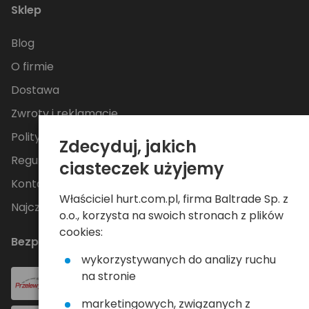
Sklep
Blog
O firmie
Dostawa
Zwroty i reklamacje
Polityka Prywatności
Zdecyduj, jakich
Regulamin
ciasteczek użyjemy
Kontakt
Właściciel hurt.com.pl, firma Baltrade Sp. z
Najczęściej zadawane pytania
o.o., korzysta na swoich stronach z plików
cookies:
Bezpieczne płatności
wykorzystywanych do analizy ruchu
na stronie
marketingowych, związanych z