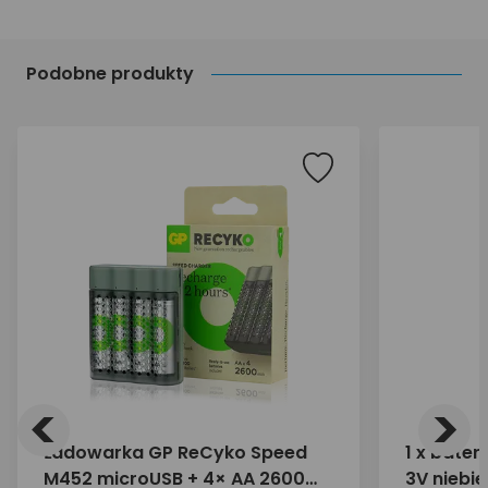
Podobne produkty
<
>
Ładowarka GP ReCyko Speed
1 x bater
M452 microUSB + 4× AA 2600
3V niebi