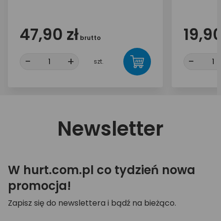
mAh
47,90 zł
19,90
brutto
-
+
-
szt.
Newsletter
W hurt.com.pl co tydzień nowa
promocja!
Zapisz się do newslettera i bądź na bieżąco.