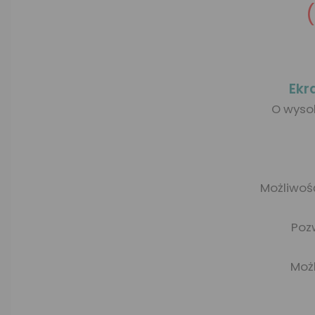
Ekr
O wysok
Możliwoś
Pozw
Moż