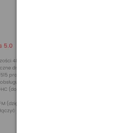
 5.0
 480 x 272 pikseli, który może wyświetlić 65 tys.
eczne dni). W urządzeniu zastosowano również nowy
515 pracuje pod kontrolą systemu Windows CE i
o, obsługującym większość popularnych formatów
HC (do 8 GB).
 FM (dzięki któremu muzyki odtwarzanej za pomocą
łączyć np. kamerę cofania).