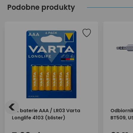
Podobne produkty
<
6 x baterie AAA / LR03 Varta
Odbiorni
Longlife 4103 (blister)
BT509, U