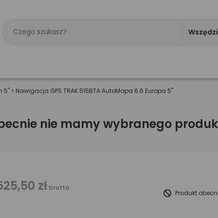
Wszędz
 5"
>
Nawigacja GPS TRAK 515BTA AutoMapa 6.6 Europa 5"
becnie nie mamy wybranego produk
525,50 zł
brutto
Produkt obecn