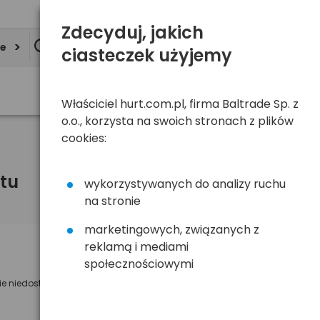
Zdecyduj, jakich
ie
ciasteczek użyjemy
Właściciel hurt.com.pl, firma Baltrade Sp. z
o.o., korzysta na swoich stronach z plików
cookies:
tu
wykorzystywanych do analizy ruchu
na stronie
marketingowych, związanych z
reklamą i mediami
Powiadom mnie o dostępności
społecznościowymi
ie niedostępny
Wyślemy powiadomienie o dostęności
na poniższy adres e-mail