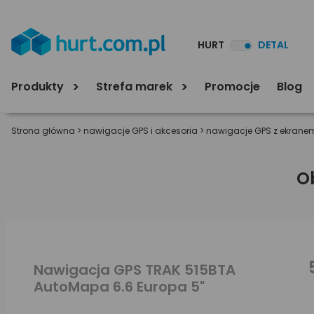
HURT
DETAL
Produkty
Strefa marek
Promocje
Blog
Strona główna
>
nawigacje GPS i akcesoria
>
nawigacje GPS z ekranem
O
Nawigacja GPS TRAK 515BTA
AutoMapa 6.6 Europa 5"