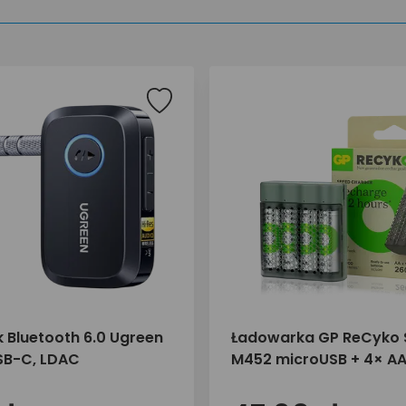
k Bluetooth 6.0 Ugreen
Ładowarka GP ReCyko
SB-C, LDAC
M452 microUSB + 4× A
mAh