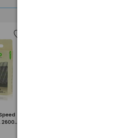
Nowość
>
 Speed
Pokrowiec na laptopa 14"-14.9"
A 2600
UGREEN LP187 20476