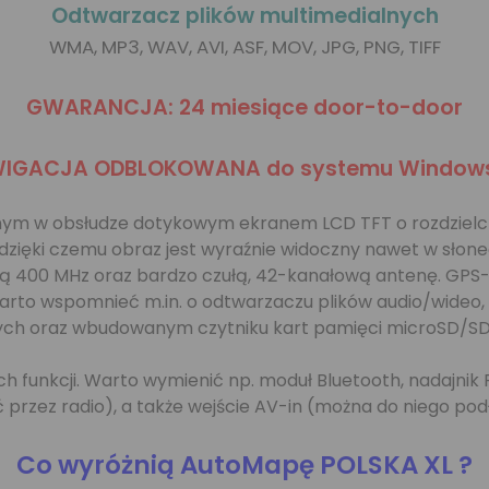
Odtwarzacz plików multimedialnych
WMA, MP3, WAV, AVI, ASF, MOV, JPG, PNG, TIFF
GWARANCJA: 24 miesiące door-to-door
IGACJA ODBLOKOWANA do systemu Windows
m w obsłudze dotykowym ekranem LCD TFT o rozdzielczości
(dzięki czemu obraz jest wyraźnie widoczny nawet w słon
ią 400 MHz oraz bardzo czułą, 42-kanałową antenę. GPS-
warto wspomnieć m.in. o odtwarzaczu plików audio/wide
ych oraz wbudowanym czytniku kart pamięci microSD/SD
h funkcji. Warto wymienić np. moduł Bluetooth, nadajnik
przez radio), a także wejście AV-in (można do niego pod
Co wyróżnią AutoMapę POLSKA XL ?