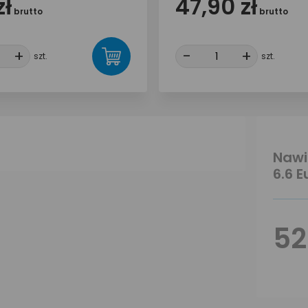
zł
47,90 zł
brutto
brutto
+
+
-
-
+
+
szt.
szt.
Nawi
6.6 E
52