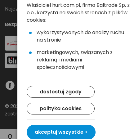
Właściciel hurt.com.pl, firma Baltrade Sp. z
Najczęściej zadawane pytania
o.o., korzysta na swoich stronach z plików
cookies:
Bezpieczne płatności
wykorzystywanych do analizy ruchu
na stronie
marketingowych, związanych z
reklamą i mediami
społecznościowymi
dostostuj zgody
© 2024 Baltrade sp. z o.o. - Wszelkie prawa
polityka cookies
zastrzeżone.
akceptuj wszystkie >