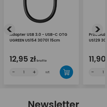
<
>
Adapter USB 3.0 - USB-C OTG
Przedłuż
UGREEN US154 30701 15cm
US129 30
12,95 zł
11,90
brutto
-
+
-
szt.
Newsletter