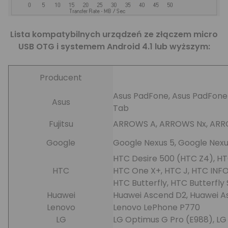
Lista kompatybilnych urządzeń ze złączem micro
USB OTG i systemem Android 4.1 lub wyższym:
Producent
Asus PadFone, Asus PadFone 
Asus
Tab
Fujitsu
ARROWS A, ARROWS Nx, AR
Google
Google Nexus 5, Google Nexu
HTC Desire 500 (HTC Z4), HTC
HTC
HTC One X+, HTC J, HTC INFO
HTC Butterfly, HTC Butterfl
Huawei
Huawei Ascend D2, Huawei A
Lenovo
Lenovo LePhone P770
LG
LG Optimus G Pro (E988), L