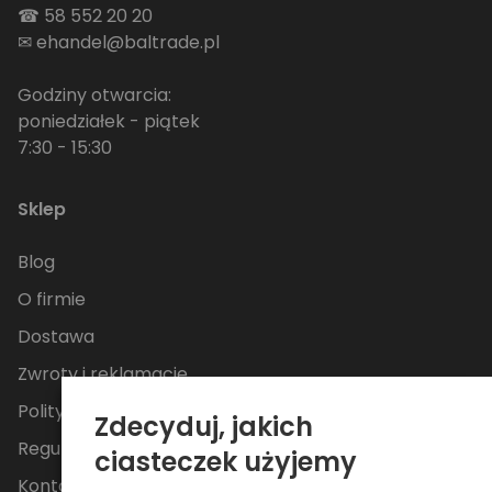
☎
58 552 20 20
✉
ehandel@baltrade.pl
Godziny otwarcia:
poniedziałek - piątek
7:30 - 15:30
Sklep
Blog
O firmie
Dostawa
Zwroty i reklamacje
Polityka Prywatności
Zdecyduj, jakich
Regulamin
ciasteczek użyjemy
Kontakt