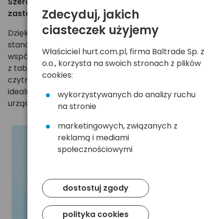
Szeroka kompatybilność i uniwersalne
Zdecyduj, jakich
zastosowanie
ciasteczek użyjemy
Dzięki wsparciu protokołu PD 20W i innych
standardów ładowania, Baseus Airpow
Właściciel hurt.com.pl, firma Baltrade Sp. z
współpracuje nie tylko ze smartfonami, ale również
o.o., korzysta na swoich stronach z plików
z tabletami, słuchawkami bezprzewodowymi,
cookies:
czytnikami e-booków i inną elektroniką mobilną. To
idealny wybór dla osób, które chcą zasilać wiele
wykorzystywanych do analizy ruchu
urządzeń jednym, wygodnym powerbankiem.
na stronie
marketingowych, związanych z
reklamą i mediami
społecznościowymi
dostostuj zgody
polityka cookies