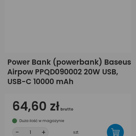
Power Bank (powerbank) Baseus
Airpow PPQD090002 20W USB,
USB-C 10000 mAh
64,60 zł
brutto
Duża ilość w magazynie
-
+
szt.