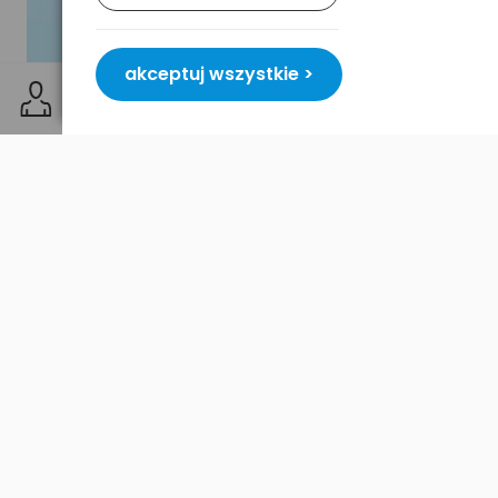
akceptuj wszystkie >
Rozbudowane zabezpieczenia – bezpieczeństwo
zawsze na pierwszym miejscu
Baseus Airpow został wyposażony w dziewięć
zaawansowanych warstw ochrony, obejmujących
zabezpieczenie przed:
przeładowaniem i nadmiernym rozładowaniem,
przepięciem i przeciążeniem,
przegrzaniem,
zwarciem,
zakłóceniami elektromagnetycznymi.
Dzięki temu ładowanie jest w pełni bezpieczne
zarówno dla powerbanku, jak i Twoich urządzeń.