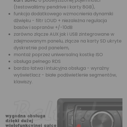
kart SDHC
o podwyższonej pojemności
(testowaliśmy pendrive i karty 8GB),
funkcja dodatkowego wzmocnienia dynamiki
dźwięku - filtr LOUD + niezależna regulacja
basów i sopranów +/-10dB
zarówno złącze AUX jak i USB zintegrowane w
zdejmowanym panelu, złącze na karty SD ukryte
dyskretnie pod panelem,
montaż poprzez uniwersalną kostkę ISO
obsługa pełnego RDS
bardzo łatwa i intuicyjna obsługa - wyraźny
wyświetlacz - białe podświetlenie segmentów,
klawiszy.