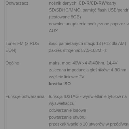
Odtwarzacz
nośnik danych:
CD-R/CD-RW
/karty
SD/SDHC/MMC, pamięć flash USB/pendr
(testowane 8GB)
dowolne urządzenie podłączone poprzez w
AUX
Tuner FM (z RDS
ilość pamiętanych stacji: 18 (+12 dla AM)
EON)
zakres strojenia: 87,5-108MHz
Ogólne
maks. moc: 40W x4 @4Ohm, 14,4V
zalecana impedancja głośników: 4-8Ohm
wyjście liniowe: 2V
kostka ISO
Funkcje odtwarzania
funkcja ID3TAG - wyświetlanie tytułów na
wyświetlaczu
odtwarzanie losowe
powtarzanie utworu
przeskakiwanie o 10 utworów w przód/ws