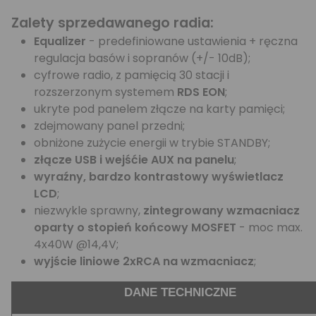
Zalety sprzedawanego radia:
Equalizer
- predefiniowane ustawienia + ręczna
regulacja basów i sopranów (+/- 10dB);
cyfrowe radio, z pamięcią 30 stacji i
rozszerzonym systemem
RDS EON
;
ukryte pod panelem złącze na karty pamięci;
zdejmowany panel przedni;
obniżone zużycie energii w trybie STANDBY;
złącze USB i wejśćie AUX na panelu
;
wyraźny, bardzo kontrastowy wyświetlacz
LCD
;
niezwykle sprawny,
zintegrowany wzmacniacz
oparty o stopień końcowy MOSFET
- moc max.
4x40W @14,4V;
wyjście liniowe 2xRCA na wzmacniacz
;
DANE TECHNICZNE