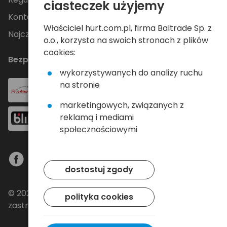
ciasteczek użyjemy
Kontakt
Właściciel hurt.com.pl, firma Baltrade Sp. z
Najczęściej zadawane pytania
o.o., korzysta na swoich stronach z plików
cookies:
Bezpieczne płatności
wykorzystywanych do analizy ruchu
na stronie
marketingowych, związanych z
reklamą i mediami
społecznościowymi
dostostuj zgody
© 2024 Baltrade sp. z o.o. - Wszelkie prawa
polityka cookies
zastrzeżone.