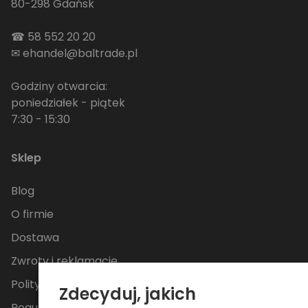
80-298 Gdańsk
☎
58 552 20 20
✉
ehandel@baltrade.pl
Godziny otwarcia:
poniedziałek - piątek
7:30 - 15:30
Sklep
Blog
O firmie
Dostawa
Zwroty i reklamacje
Polityka Prywatności
Zdecyduj, jakich
Regulamin