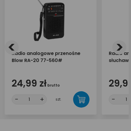
<
>
Radio analogowe przenośne
Radio an
Blow RA-20 77-560#
słuchawk
24,99 zł
29,99
brutto
-
+
-
szt.