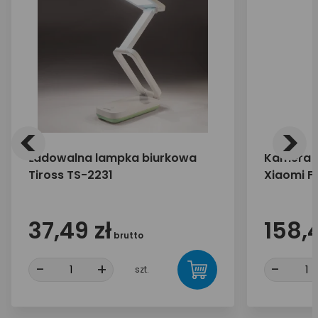
<
>
Ładowalna lampka biurkowa
Kamera 
Tiross TS-2231
Xiaomi Fu
37,49 zł
158,4
brutto
-
+
-
szt.