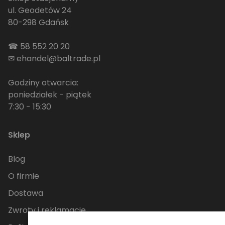
ul. Geodetów 24
80-298 Gdańsk
☎
58 552 20 20
✉
ehandel@baltrade.pl
Godziny otwarcia:
poniedziałek - piątek
7:30 - 15:30
Sklep
Blog
O firmie
Dostawa
Zwroty i reklamacje