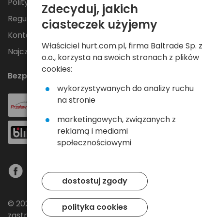
Polityka Prywatności
Zdecyduj, jakich
Regulamin
ciasteczek użyjemy
Kontakt
Właściciel hurt.com.pl, firma Baltrade Sp. z
Najczęściej zadawane pytania
o.o., korzysta na swoich stronach z plików
cookies:
Bezpieczne płatności
wykorzystywanych do analizy ruchu
na stronie
marketingowych, związanych z
reklamą i mediami
społecznościowymi
dostostuj zgody
© 2024 Baltrade sp. z o.o. - Wszelkie prawa
polityka cookies
zastrzeżone.