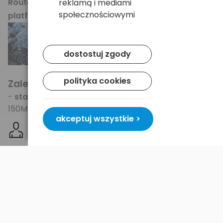
Router oparty jest o nowoczesną
reklamą i mediami
Ralink
społecznościowymi
platformę/chipset
RT3050F.
dostostuj zgody
polityka cookies
Zalety:
-
standard N
- szybkość sieci bezprzewodowej do
150Mb/s - realnie do 4x szybciej w stosunku do
akceptuj wszystkie >
802.11g - idealny do szybkich połączeń
internetowych (kablówka, sieci osiedlowe itp.),
-
uniwersalna kompatybilność
- urządzenie nie
sprawi problemów z kartami pracującymi w
standardach 802.11b/g, działa ze sprzętem każdego
innego producenta,
-
bezpieczeństwo
- wsparcie najmocniejszych
standardów bezpieczeństwa dla sieci domowych
(WPA/WPA2), dodatkowo wspiera możliwość