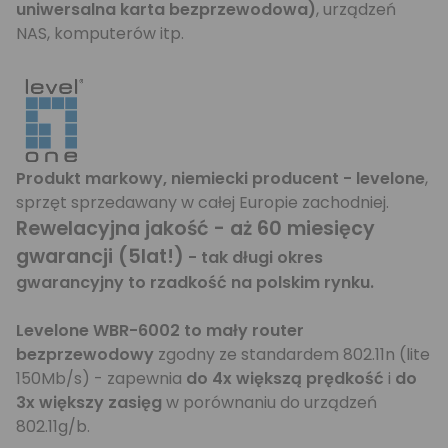
uniwersalna karta bezprzewodowa)
, urządzeń
NAS, komputerów itp.
Produkt markowy, niemiecki producent - levelone
,
sprzęt sprzedawany w całej Europie zachodniej.
Rewelacyjna jakość - aż 60 miesięcy
gwarancji (5lat!)
- tak długi okres
gwarancyjny to rzadkość na polskim rynku.
Levelone WBR-6002 to mały router
bezprzewodowy
zgodny ze standardem 802.11n (lite
150Mb/s) - zapewnia
do 4x większą prędkość
i
do
3x większy zasięg
w porównaniu do urządzeń
802.11g/b.