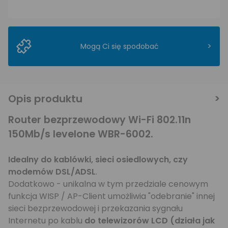
>
Mogą Ci się spodobać
Opis produktu
Router bezprzewodowy Wi-Fi 802.11n
150Mb/s levelone WBR-6002.
Idealny do kablówki, sieci osiedlowych, czy
modemów DSL/ADSL
.
Dodatkowo - unikalna w tym przedziale cenowym
funkcja WISP / AP-Client umożliwia "odebranie" innej
sieci bezprzewodowej i przekazania sygnału
Internetu po kablu
do telewizorów LCD (działa jak