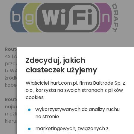
Router wyposażony jest w złącza:
4x LAN (żółte gniazda RJ45 do ew. podłączenia
Zdecyduj, jakich
przewodowego),
ciasteczek użyjemy
1x WAN (niebieskie gniazdo RJ45 - tutaj podłączamy
źródło Internetu - modem kablowy, modem ADSL,
Właściciel hurt.com.pl, firma Baltrade Sp. z
kabel sieciowy od operatora itp.)
o.o., korzysta na swoich stronach z plików
cookies:
Router posiada odkręcaną antenę 2dBi w
najbardziej popularnym standardzie RPSMA
-
wykorzystywanych do analizy ruchu
możliwe podłączenie dowolnej innej ateny, w tym
na stronie
kierunkowej, abonenckiej itp.
marketingowych, związanych z