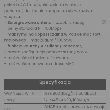
gniazdo AC (możliwość wpięcia w pionie i
poziomie) doskonale komponuje się w każdym
wnętrzu,
-
Zintegrowana antena
- b. dobry zasięg,
- pełny standard N - 150Mbps,
-
maksymalna dopuszczalna w Polsce moc toru
radiowego
- max 20dBm / 100mW,
- funkcja Router / AP Client / Repeater,
- prosta konfiguracja poprzez stronę WWW,
- możliwość aktualizacji firmware,
- możliwość klonowania adresu MAC.
Specyfikacja
WLAN sieć Wi-Fi
IEEE 802.11b/g/n (150Mbps)
Porty
1x RJ45 LAN 10/100MB/s
DHCP klient, serwer, rezerwacja
LAN: