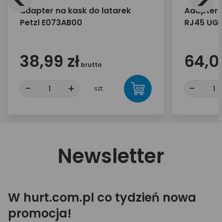
<
>
adapter na kask do latarek
Adapter 
Petzl E073AB00
RJ45 UG
38,99 zł
64,0
brutto
-
+
-
szt.
Newsletter
W hurt.com.pl co tydzień nowa
promocja!