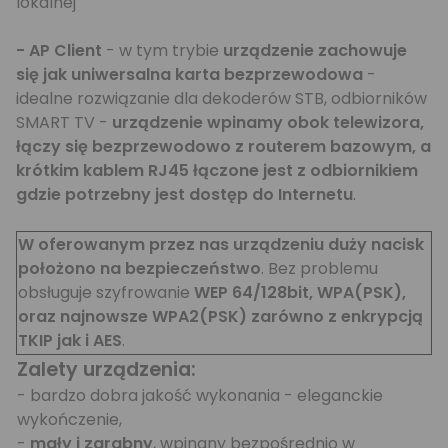
lokalnej
- AP Client
- w tym trybie
urządzenie zachowuje
się jak uniwersalna karta bezprzewodowa
-
idealne rozwiązanie dla dekoderów STB, odbiorników
SMART TV -
urządzenie wpinamy obok telewizora,
łączy się bezprzewodowo z routerem bazowym, a
krótkim kablem RJ45 łączone jest z odbiornikiem
gdzie potrzebny jest dostęp do Internetu
.
W oferowanym przez nas urządzeniu duży nacisk
położono na bezpieczeństwo
. Bez problemu
obsługuje szyfrowanie
WEP 64/128bit, WPA(PSK),
oraz najnowsze WPA2(PSK) zarówno z enkrypcją
TKIP jak i AES
.
Zalety urządzenia:
- bardzo dobra jakość wykonania - eleganckie
wykończenie,
-
mały i zgrabny
, wpinany bezpośrednio w