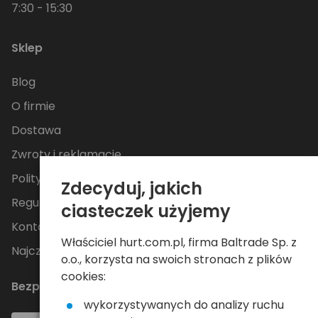
7:30 - 15:30
Sklep
Blog
O firmie
Dostawa
Zwroty i reklamacje
Polityka Prywatności
Zdecyduj, jakich
Regulamin
ciasteczek użyjemy
Kontakt
Właściciel hurt.com.pl, firma Baltrade Sp. z
Najczęściej zadawane pytania
o.o., korzysta na swoich stronach z plików
cookies:
Bezpieczne płatności
wykorzystywanych do analizy ruchu