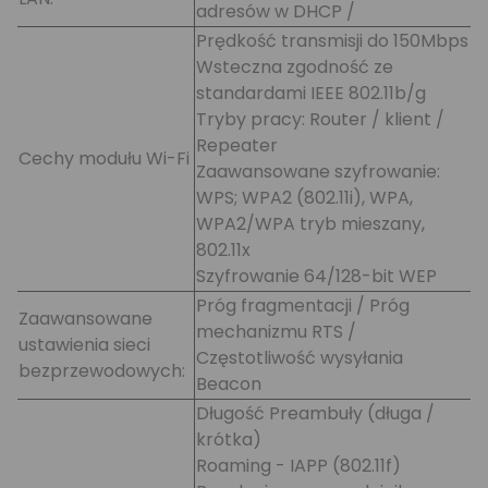
adresów w DHCP /
Prędkość transmisji do 150Mbps
Wsteczna zgodność ze
standardami IEEE 802.11b/g
Tryby pracy: Router / klient /
Repeater
Cechy modułu Wi-Fi
Zaawansowane szyfrowanie:
WPS; WPA2 (802.11i), WPA,
WPA2/WPA tryb mieszany,
802.11x
Szyfrowanie 64/128-bit WEP
Próg fragmentacji / Próg
Zaawansowane
mechanizmu RTS /
ustawienia sieci
Częstotliwość wysyłania
bezprzewodowych:
Beacon
Długość Preambuły (długa /
krótka)
Roaming - IAPP (802.11f)