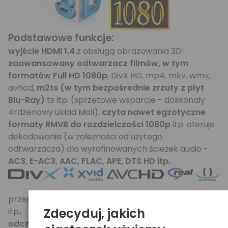
Podstawowe funkcje:
wyjście HDMI 1.4
z obsługą obrazowania 3D!
zaawansowany odtwarzacz filmów, w tym
formatów Full HD 1080p
, DivX HD, mp4, mkv, wmv,
avhcd,
m2ts (w tym bezpośrednie zrzuty z płyt
Blu-Ray)
ts itp. (sprzętowe wsparcie - doskonały
4rdzenowy układ Mali),
czyta nawet egzotyczne
formaty RMVB do rozdzielczości 1080p
itp. oferuje
dekodowanie (w zależności od użytego
odtwarzacza) dla wyrafinowanych ścieżek audio -
AC3, E-AC3, AAC, FLAC, APE, DTS HD itp.
przeglądarka zdjęć, pokazy slajdów, powiększanie
Zdecyduj, jakich
itp.,
odczyt dokumentów PDF/WORD itp.