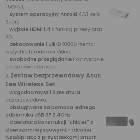
1.5GHz),
-
system operacyjny Anroid 4.1.1
Jelly
Bean,
-
wyjście HDMI 1.4
z funkcą przesyłania
3D,
-
dekodowanie FullHD
1080p niemal
wszystkich kodeków Video,
-
swobodne przeglądanie
i korzystanie
z zasobów Internetu.
Zestaw bezprzewodowy Asus
2.
Eee Wireless Set
.
-
wygodna mysz i klawiatura
bezprzewodowa,
-
obsługiwane za pomocą jednego
odbiornika USB RF 2.4GHz
,
-
klawiatura konstrukcji "chiclet" z
klawiszami wyspowymi
, -
idealna
współpraca z przystawkami Smart