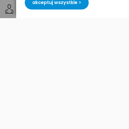
posiadanego modemu,
funkcje odtwarzacza
akceptuj wszystkie >
sieciowego, wsparcie dla DLNA,
nieograniczone możliwości jakie daje system Android
-
dostęp do tysięcy aplikacji z Android Market /
Google Play
Cabletech pracuje na nowym systemie Android 4.1
Jelly Bean.
bardzo mocna konfiguracja sprzętowa sprawia, że
nawet wymagające gry 3D działają na urządzeniu
bardzo płynnie,