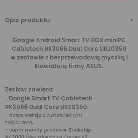
Opis produktu
Google Android Smart TV BOX miniPC
Cabletech RK3066 Dual Core URZ0350
w zestawie z bezprzewodową myszką i
klawiaturą firmy ASUS.
Zestaw zawiera:
Dongle Smart TV Cabletech
1.
RK3066 Dual Core URZ0350.
-
nowa wersja
z wzmocnionym
zasilaczem,
-
super mocny procesor Rockchip
RK3066
(dwurdzeniowy Cortex A9