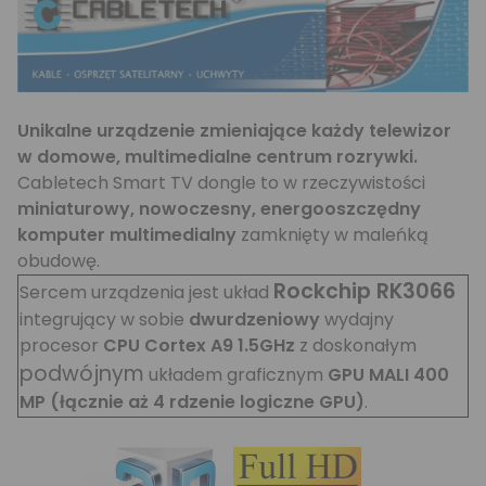
Unikalne urządzenie zmieniające każdy telewizor
w domowe, multimedialne centrum rozrywki.
Cabletech Smart TV dongle to w rzeczywistości
miniaturowy, nowoczesny, energooszczędny
komputer multimedialny
zamknięty w maleńką
obudowę.
Rockchip RK3066
Sercem urządzenia jest układ
integrujący w sobie
dwurdzeniowy
wydajny
procesor
CPU Cortex A9 1.5GHz
z doskonałym
podwójnym
układem graficznym
GPU MALI 400
MP (łącznie aż 4 rdzenie logiczne GPU)
.