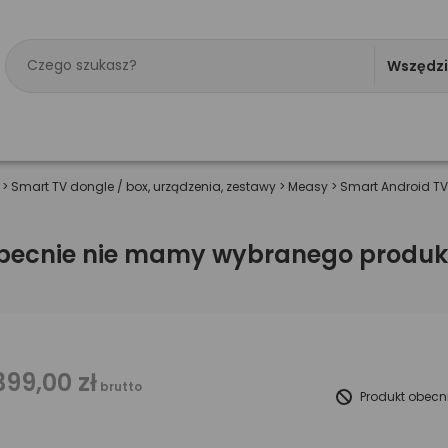
Wszędz
>
Smart TV dongle / box, urządzenia, zestawy
>
Measy
>
Smart Android TV
becnie nie mamy wybranego produk
399,00 zł
brutto
Produkt obecn