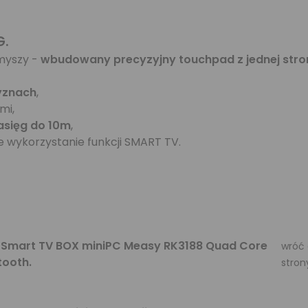
G
.
myszy -
wbudowany precyzyjny touchpad z jednej strony
yznach
,
mi,
asięg do 10m
,
 wykorzystanie funkcji SMART TV.
 Smart TV BOX miniPC Measy RK3188 Quad Core
wróć 
tooth.
stron