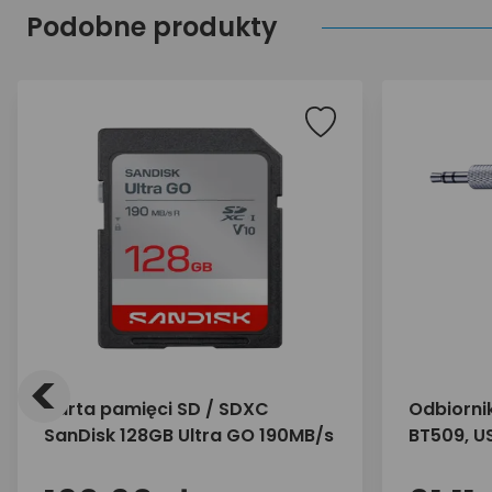
Podobne produkty
<
Karta pamięci SD / SDXC
Odbiorni
SanDisk 128GB Ultra GO 190MB/s
BT509, U