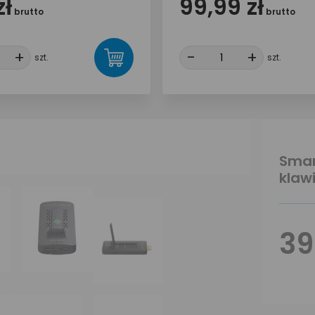
zł
99,99 zł
brutto
brutto
+
+
-
-
+
+
szt.
szt.
Smar
klaw
39