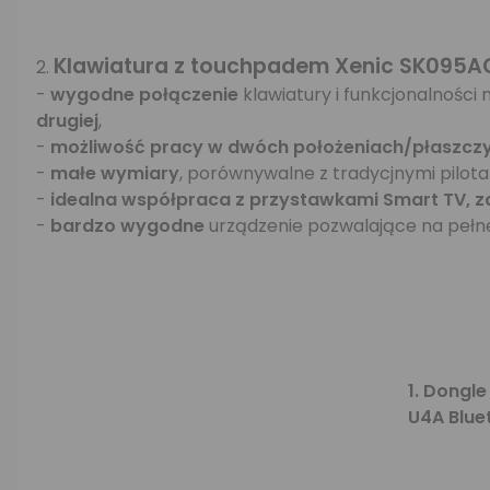
Klawiatura z touchpadem Xenic SK095A
2.
-
wygodne połączenie
klawiatury i funkcjonalności 
drugiej
,
-
możliwość pracy w dwóch położeniach/płaszcz
-
małe wymiary
, porównywalne z tradycjnymi pilota
-
idealna współpraca z przystawkami Smart TV, z
-
bardzo wygodne
urządzenie pozwalające na pełne
1.
Dongle
U4A Blue