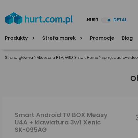
HURT
DETAL
Produkty
Strefa marek
Promocje
Blog
Strona główna
>
Akcesoria RTV, AGD, Smart Home
>
sprzęt audio-video
O
Smart Android TV BOX Measy
U4A + klawiatura 3w1 Xenic
SK-095AG