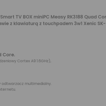
 Smart TV BOX miniPC Measy RK3188 Quad Cor
awie z klawiaturą z touchpadem 3w1 Xenic SK
 Core.
dzeniowy Cortex A9 1.6GHz),
y odtwarzacz multimedialny.
nternetu.