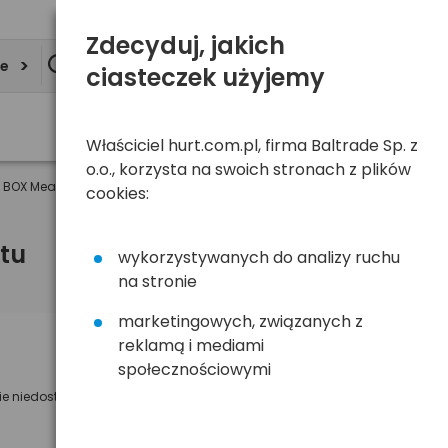
Zdecyduj, jakich
ie
ciasteczek użyjemy
Właściciel hurt.com.pl, firma Baltrade Sp. z
o.o., korzysta na swoich stronach z plików
 BOX Measy U4A + klawiatura 3w1 Xenic SK-095AG
cookies:
tu
wykorzystywanych do analizy ruchu
na stronie
marketingowych, związanych z
reklamą i mediami
Powiadom mnie o dostępności
społecznościowymi
ie niedostępny
Wyślemy powiadomienie o dostęności
na poniższy adres e-mail