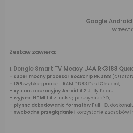
Google Android
w zest
Zestaw zawiera:
Dongle Smart TV Measy
U4A RK3188 Quad
1.
-
super mocny procesor Rockchip RK3188
(czteror
-
1GB
szybkiej pamięci RAM DDR3 Dual Channel,
-
system operacyjny Anroid 4.2
Jelly Bean,
-
wyjście HDMI 1.4
z funkcą przesyłania 3D,
-
płynne dekodowanie formatów Full HD
, doskonał
-
swobodne przeglądanie
i korzystanie z zasobów I