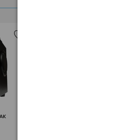
>
EAK
Głośnik Bluetooth JBL PARTYBOX
Encore 2 z mikrofonem