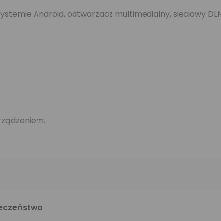
stemie Android, odtwarzacz multimedialny, sieciowy DLNA
rządzeniem.
ieczeństwo