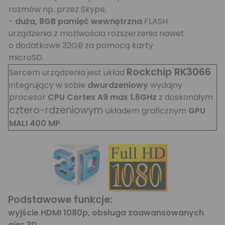
rozmów np. przez Skype,
-
duża, 8GB pamięć wewnętrzna
FLASH
urządzenia z możlwościa rozszerzenia nawet
o dodatkowe 32GB za pomocą karty
microSD.
Rockchip RK3066
Sercem urządzenia jest układ
integrujący w sobie
dwurdzeniowy
wydajny
procesor
CPU Cortex A9 max 1.6GHz
z doskonałym
cztero-rdzeniowym
układem graficznym
GPU
MALI 400 MP
.
Podstawowe funkcje:
wyjście HDMI 1080p, obsługa zaawansowanych
gier 3D