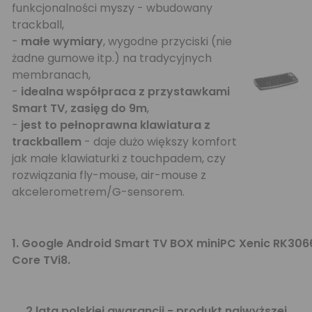
funkcjonalności myszy - wbudowany
trackball,
-
małe wymiary
, wygodne przyciski (nie
żadne gumowe itp.) na tradycyjnych
membranach,
-
idealna współpraca z przystawkami
Smart TV, zasięg do 9m
,
-
jest to pełnoprawna klawiatura z
trackballem
- daje dużo większy komfort
jak małe klawiaturki z touchpadem, czy
rozwiązania fly-mouse, air-mouse z
akcelerometrem/G-sensorem.
1.
Google Android Smart TV BOX miniPC Xenic RK306
Core TVi8.
2 lata polskiej gwarancji - produkt najwyższej