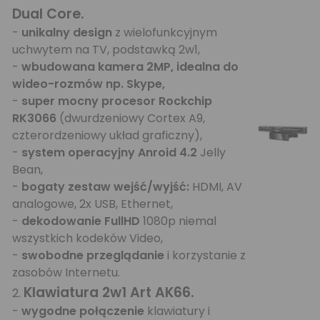
Dual Core.
-
unikalny design
z wielofunkcyjnym
uchwytem na TV, podstawką 2w1,
-
wbudowana kamera 2MP, idealna do
wideo-rozmów np. Skype,
-
super mocny procesor Rockchip
RK3066
(dwurdzeniowy Cortex A9,
czterordzeniowy układ graficzny),
-
system operacyjny Anroid 4.2
Jelly
Bean,
-
bogaty zestaw wejść/wyjść:
HDMI, AV
analogowe, 2x USB, Ethernet,
-
dekodowanie FullHD
1080p niemal
wszystkich kodeków Video,
-
swobodne przeglądanie
i korzystanie z
zasobów Internetu.
Klawiatura 2w1 Art AK66
.
2.
-
wygodne połączenie
klawiatury i