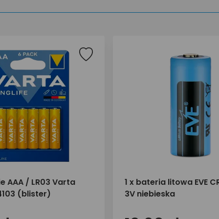
ie AAA / LR03 Varta
1 x bateria litowa EVE 
4103 (blister)
3V niebieska