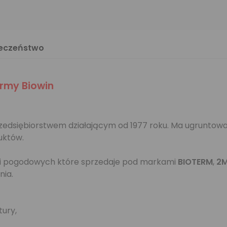
ieczeństwo
rmy Biowin
 przedsiębiorstwem działającym od 1977 roku. Ma ugruntow
uktów.
cji pogodowych które sprzedaje pod markami
BIOTERM
,
2M
nia.
ury,