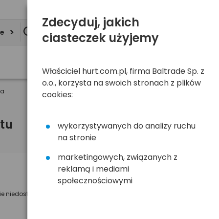
Zdecyduj, jakich
ie
ciasteczek użyjemy
Właściciel hurt.com.pl, firma Baltrade Sp. z
o.o., korzysta na swoich stronach z plików
wa
cookies:
tu
wykorzystywanych do analizy ruchu
na stronie
marketingowych, związanych z
reklamą i mediami
Powiadom mnie o dostępności
społecznościowymi
ie niedostępny
Wyślemy powiadomienie o dostęności
na poniższy adres e-mail