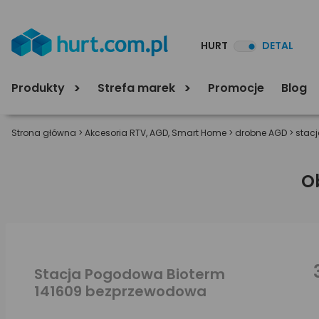
HURT
DETAL
Produkty
Strefa marek
Promocje
Blog
Strona główna
>
Akcesoria RTV, AGD, Smart Home
>
drobne AGD
>
stac
O
Stacja Pogodowa Bioterm
141609 bezprzewodowa