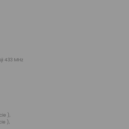
ji 433 MHz
ie ),
ie ),