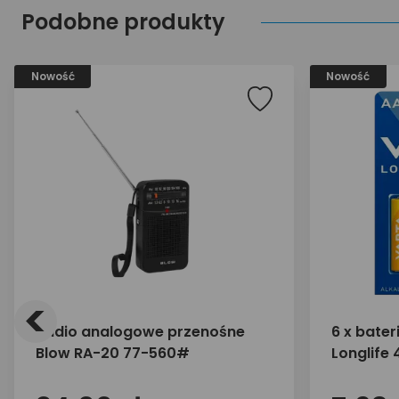
Podobne produkty
Nowość
Nowość
<
Radio analogowe przenośne
6 x bater
Blow RA-20 77-560#
Longlife 