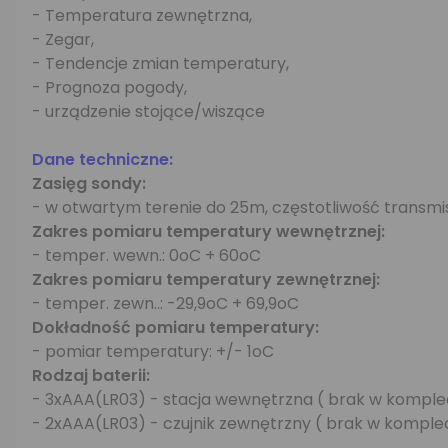
- Temperatura zewnętrzna,
- Zegar,
- Tendencje zmian temperatury,
- Prognoza pogody,
- urządzenie stojące/wiszące
Dane techniczne:
Zasięg sondy:
- w otwartym terenie do 25m, częstotliwość transmis
Zakres pomiaru temperatury wewnętrznej:
- temper. wewn.: 0oC + 60oC
Zakres pomiaru temperatury zewnętrznej:
- temper. zewn..: -29,9oC + 69,9oC
Dokładność pomiaru temperatury:
- pomiar temperatury: +/- 1oC
Rodzaj baterii:
- 3xAAA(LR03) - stacja wewnętrzna ( brak w komplec
- 2xAAA(LR03) - czujnik zewnętrzny ( brak w komplec