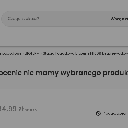
Wszędz
je pogodowe
>
BIOTERM
>
Stacja Pogodowa Bioterm 141609 bezprzewodo
becnie nie mamy wybranego produk
34,99 zł
brutto
Produkt obecn