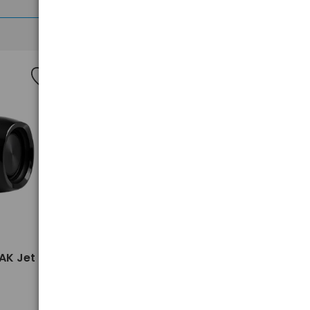
Nowość
>
AK Jet
adapter na kask do latarek
Petzl E073AB00