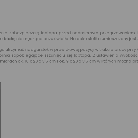
utecznie zabezpieczają laptopa przed nadmiernym przegrzewaniem.
je
białe
, nie męczące oczu światło. Na boku stolika umieszczony jest
rzymać nadgarstek w prawidłowej pozycji w trakcie pracy przy ko
rniki zapobiegające zszunięciu się laptopa. 2 ustawienia wyokoś
miarach ok. 10 x 20 x 3,5 cm i ok. 9 x 20 x 3,5 cm w których można 