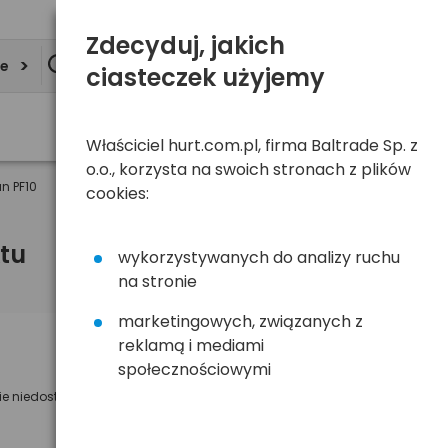
Zdecyduj, jakich
ie
ciasteczek użyjemy
Właściciel hurt.com.pl, firma Baltrade Sp. z
o.o., korzysta na swoich stronach z plików
n PF10
cookies:
tu
wykorzystywanych do analizy ruchu
na stronie
marketingowych, związanych z
reklamą i mediami
Powiadom mnie o dostępności
społecznościowymi
ie niedostępny
Wyślemy powiadomienie o dostęności
na poniższy adres e-mail