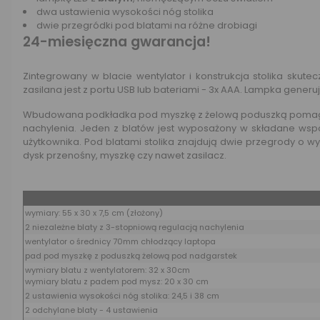
dwa ustawienia wysokości nóg stolika
dwie przegródki pod blatami na różne drobiagi
24-miesięczna gwarancja!
Zintegrowany w blacie wentylator i konstrukcja stolika sk
zasilana jest z portu USB lub bateriami - 3x AAA. Lampka generu
Wbudowana podkładka pod myszkę z żelową poduszką pomaga ut
nachylenia. Jeden z blatów jest wyposażony w składane wspo
użytkownika. Pod blatami stolika znajdują dwie przegrody o wy
dysk przenośny, myszkę czy nawet zasilacz.
Dane produktu
wymiary: 55 x 30 x 7,5 cm (złożony)
2 niezależne blaty z 3-stopniową regulacją nachylenia
wentylator o średnicy 70mm chłodzący laptopa
pad pod myszkę z poduszką żelową pod nadgarstek
wymiary blatu z wentylatorem: 32 x 30cm
wymiary blatu z padem pod mysz: 20 x 30 cm
2 ustawienia wysokości nóg stolika: 24,5 i 38 cm
2 odchylane blaty - 4 ustawienia