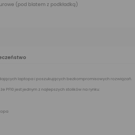
 biurowe (pod blatem z podkładką)
ieczeństwo
adających laptopa i poszukujących bezkompromisowych rozwiązań.
e PF10 jest jednym z najlepszych stolików na rynku:
ptopa