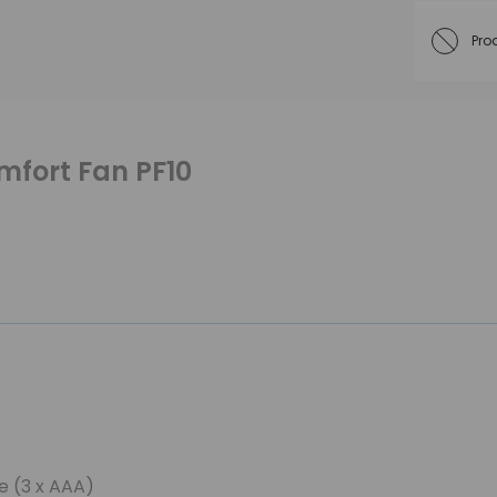
Pro
fort Fan PF10
e (3 x AAA)