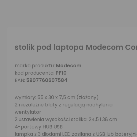
stolik pod laptopa Modecom Com
marka produktu:
Modecom
kod producenta:
PF10
EAN:
5907760607584
wymiary: 55 x 30 x 7,5 cm (złożony)
2 niezależne blaty z regulacją nachylenia
wentylator
2 ustawienia wysokości stolika: 24,5 i 38 cm
4-portowy HUB USB
lampka z 3 diodami LED zasilana z USB lub bateryjni