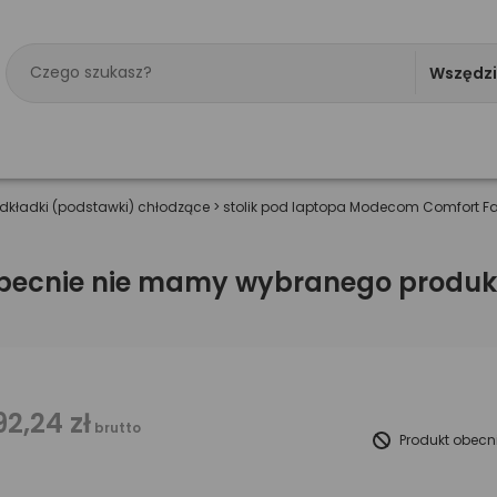
Wszędz
dkładki (podstawki) chłodzące
>
stolik pod laptopa Modecom Comfort Fa
becnie nie mamy wybranego produk
92,24 zł
brutto
Produkt obecn