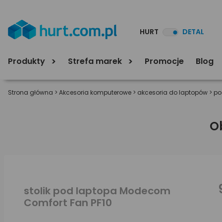
HURT
DETAL
Produkty
Strefa marek
Promocje
Blog
Strona główna
>
Akcesoria komputerowe
>
akcesoria do laptopów
>
po
O
stolik pod laptopa Modecom
Comfort Fan PF10