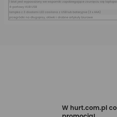
1 blat jest wyposażony we wsporniki zapobiegające zsunięciu się laptopa
4-portowy HUB USB
lampka z 3 diodami LED zasilana z USB lub bateryjnie (3 x AAA)
przegródki na długopisy, ołówki i drobne artykuły biurowe
W hurt.com.pl co
promocja!