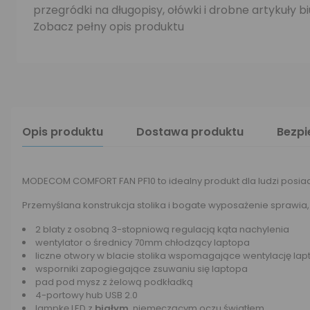
przegródki na długopisy, ołówki i drobne artykuły
Zobacz pełny opis produktu
Opis produktu
Dostawa produktu
Bezp
MODECOM COMFORT FAN PF10 to idealny produkt dla ludzi posi
Przemyślana konstrukcja stolika i bogate wyposażenie sprawia, ż
2 blaty z osobną 3-stopniową regulacją kąta nachylenia
wentylator o średnicy 70mm chłodzący laptopa
liczne otwory w blacie stolika wspomagające wentylację la
wsporniki zapogiegające zsuwaniu się laptopa
pad pod mysz z żelową podkładką
4-portowy hub USB 2.0
lampkę LED z
białym
, niemęczącym oczu światłem