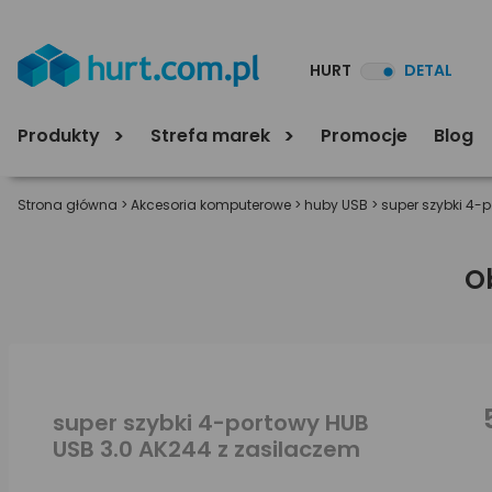
HURT
DETAL
Produkty
Strefa marek
Promocje
Blog
Strona główna
>
Akcesoria komputerowe
>
huby USB
>
super szybki 4-
O
super szybki 4-portowy HUB
USB 3.0 AK244 z zasilaczem