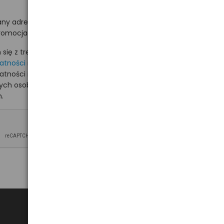
ny adres e-mail
romocjach na hurt.com.pl.
ię z treścią i akceptuję
watności
i akceptuję
watności i wyrażam zgodę
nych osobowych na
.