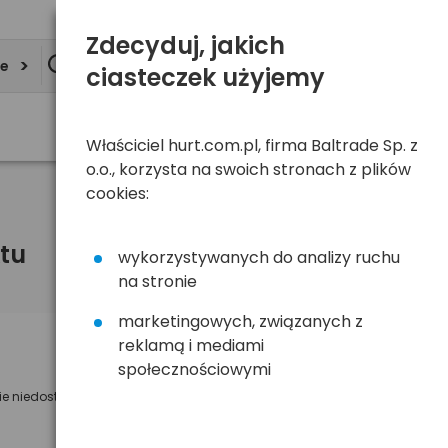
Zdecyduj, jakich
ie
ciasteczek użyjemy
Właściciel hurt.com.pl, firma Baltrade Sp. z
o.o., korzysta na swoich stronach z plików
cookies:
tu
wykorzystywanych do analizy ruchu
na stronie
marketingowych, związanych z
reklamą i mediami
Powiadom mnie o dostępności
społecznościowymi
ie niedostępny
Wyślemy powiadomienie o dostęności
na poniższy adres e-mail