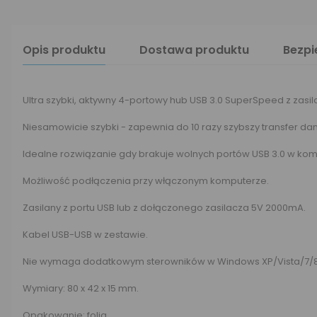
Opis produktu
Dostawa produktu
Bezp
Ultra szybki, aktywny 4-portowy hub USB 3.0 SuperSpeed z zasi
Niesamowicie szybki - zapewnia do 10 razy szybszy transfer dan
Idealne rozwiązanie gdy brakuje wolnych portów USB 3.0 w kom
Możliwość podłączenia przy włączonym komputerze.
Zasilany z portu USB lub z dołączonego zasilacza 5V 2000mA.
Kabel USB-USB w zestawie.
Nie wymaga dodatkowym sterowników w Windows XP/Vista/7/8 
Wymiary: 80 x 42 x 15 mm.
Opakowanie: folia.