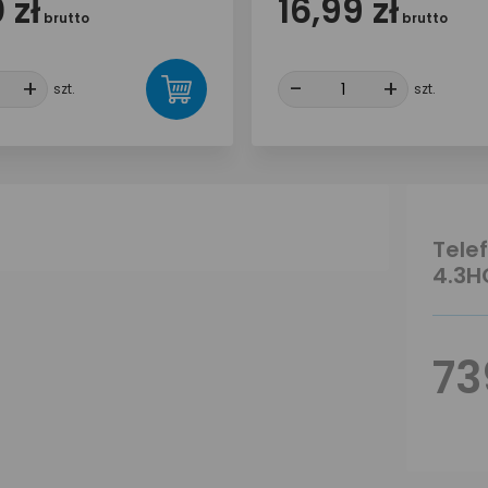
 zł
16,99 zł
brutto
brutto
+
+
-
-
+
+
szt.
szt.
Tele
4.3H
73