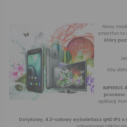
Nowy model
smartfon to n
który po
Je
Aby ułat
IMPERIUS 
procesor.
aplikacji. P
Dotykowy, 4.3-calowy wyświetlacz qHD IPS o r
odtwarzania plików mul