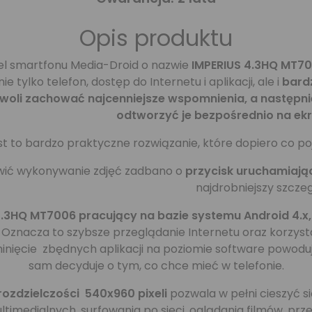
Opis produktu
 smartfonu Media-Droid o nazwie
IMPERIUS 4.3HQ MT7
ie tylko telefon, dostęp do Internetu i aplikacji, ale i
bard
zwoli zachować najcenniejsze wspomnienia, a następ
odtworzyć je bezpośrednio na ekr
st to bardzo praktyczne rozwiązanie, które dopiero co po
wić wykonywanie zdjęć zadbano o
przycisk uruchamiają
najdrobniejszy szczeg
4.3HQ MT7006 pracujący na bazie systemu Android 4.
Oznacza to szybsze przeglądanie Internetu oraz korzyst
ominięcie zbędnych aplikacji na poziomie software powoduj
sam decyduje o tym, co chce mieć w telefonie.
ozdzielczości 540x960 pixeli
pozwala w pełni cieszyć s
timedialnych, surfowania po sieci, oglądania filmów, przeg