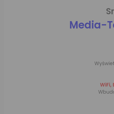
S
Media-T
Wyświe
WiFi,
Wbudo