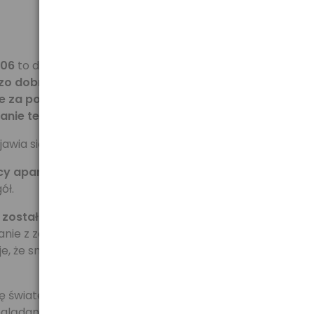
006
to doskonała propozycja dla osób, dla których
zo dobrej jakości aparat z szybkim autofokusem,
nie za pomocą wbudowanego portu micro HDMI
anie telewizora.
jawia się w smartfonach z Androidem 4.0.
cy aparat
- teraz w ułamku sekundy uchwycisz
ół.
x, został wyposażony w wydajny dwurdzeniowy
anie z zaawansowanych funkcji multimedialnych i
e, że smartfon uruchamia się szybciej, a Użytkownik
ię światem multimediów. Idealnie sprawdza się do
lądania zdjęć i grania.