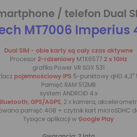
martphone / telefon Dual S
ech MT7006 Imperius 4
Dual SIM - obie karty są cały czas aktywne
Procesor
2-rdzeniowy
MTK6577
2 x 1GHz
grafika Power VR SGX 531
tlacz
pojemnościowy IPS
5-punktowy qHD 4,3"
Pamięć RAM 512MB
system ANDROID 4.x
 Bluetooth, GPS/AGPS
, 2 x kamera, akcelerometr
wana pamięć 4GB + czytnik kart microSDHC d
Tysiące aplikacji w
Google Play
Gwarancja: 2 lata