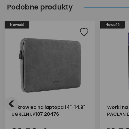
Podobne produkty
Nowość
Nowość
<
Pokrowiec na laptopa 14"-14.9"
Worki na
UGREEN LP187 20476
PACLAN EX