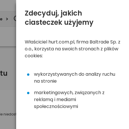
Zdecyduj, jakich
ie
ciasteczek użyjemy
Właściciel hurt.com.pl, firma Baltrade Sp. z
o.o., korzysta na swoich stronach z plików
cookies:
tu
wykorzystywanych do analizy ruchu
na stronie
marketingowych, związanych z
reklamą i mediami
Powiadom mnie o dostępności
społecznościowymi
ie niedostępny
Wyślemy powiadomienie o dostęności
na poniższy adres e-mail