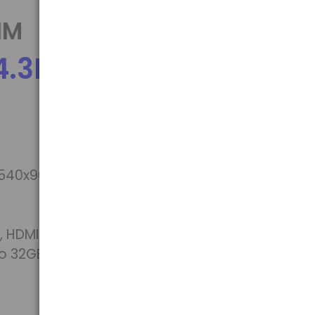
IM
.3HQ IPS
 540x960
, HDMI
o 32GB