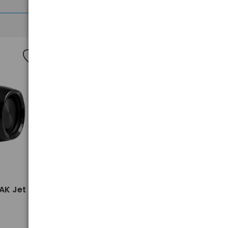
Nowość
>
AK Jet
Słuchawki douszne XIAOMI
redmi Buds 6 Active Black