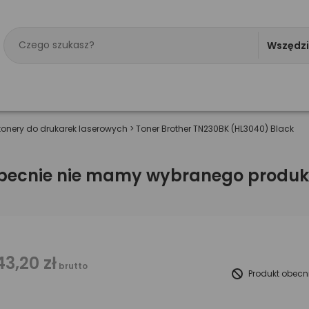
Wszędz
tonery do drukarek laserowych
>
Toner Brother TN230BK (HL3040) Black
becnie nie mamy wybranego produk
43,20 zł
brutto
Produkt obecn