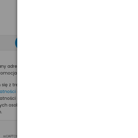
zapisz się >
ny adres e-mail
romocjach na hurt.com.pl.
ię z treścią i akceptuję
watności
i akceptuję
watności i wyrażam zgodę
nych osobowych na
.