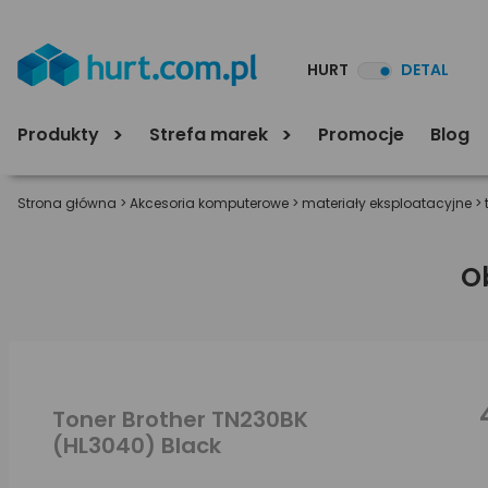
HURT
DETAL
Produkty
Strefa marek
Promocje
Blog
Strona główna
>
Akcesoria komputerowe
>
materiały eksploatacyjne
>
O
Toner Brother TN230BK
(HL3040) Black