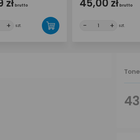
 zł
45,00 zł
brutto
brutto
+
+
-
-
+
+
szt.
szt.
Tone
43