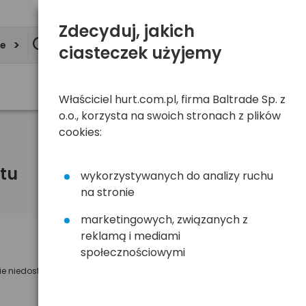
Zdecyduj, jakich
ie
ciasteczek użyjemy
Właściciel hurt.com.pl, firma Baltrade Sp. z
o.o., korzysta na swoich stronach z plików
cookies:
tu
wykorzystywanych do analizy ruchu
na stronie
marketingowych, związanych z
reklamą i mediami
Powiadom mnie o dostępności
społecznościowymi
ie niedostępny
Wyślemy powiadomienie o dostęności
na poniższy adres e-mail