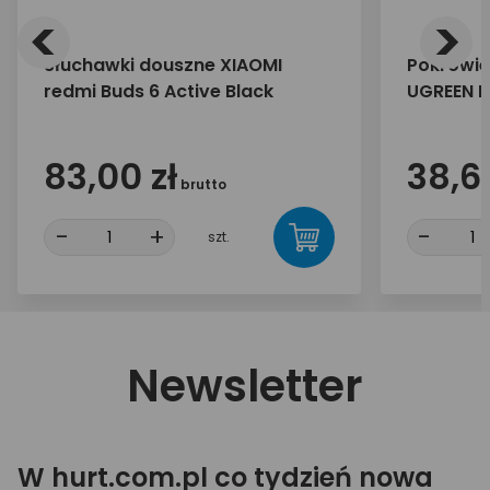
<
>
Słuchawki douszne XIAOMI
Pokrowiec
redmi Buds 6 Active Black
UGREEN L
83,00 zł
38,60
brutto
-
+
-
szt.
Newsletter
W hurt.com.pl co tydzień nowa