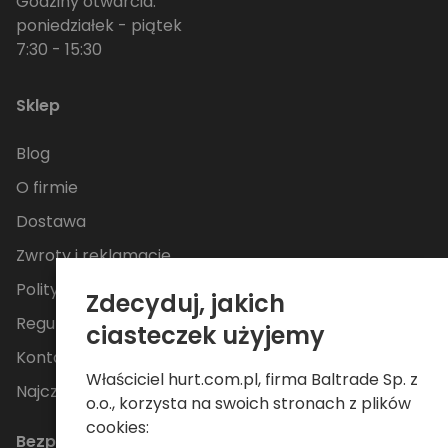
Godziny otwarcia:
poniedziałek - piątek
7:30 - 15:30
Sklep
Blog
O firmie
Dostawa
Zwroty i reklamacje
Polityka Prywatności
Zdecyduj, jakich
Regulamin
ciasteczek użyjemy
Kontakt
Właściciel hurt.com.pl, firma Baltrade Sp. z
Najczęściej zadawane pytania
o.o., korzysta na swoich stronach z plików
cookies:
Bezpieczne płatności