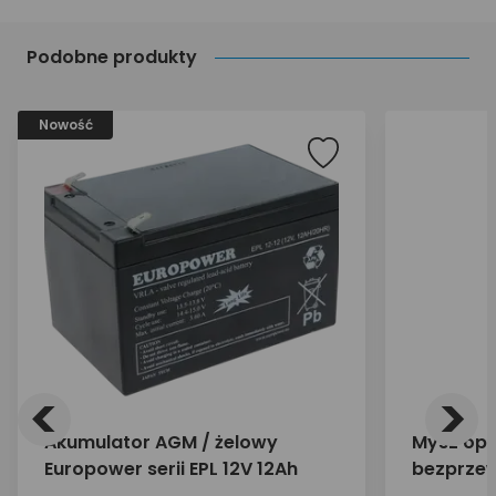
Podobne produkty
Nowość
<
>
Akumulator AGM / żelowy
Mysz op
Europower serii EPL 12V 12Ah
bezprze
MU006 9