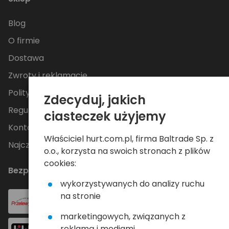
Blog
O firmie
Dostawa
Zwroty i reklamacje
Polityka Prywatności
Zdecyduj, jakich
Regulamin
ciasteczek użyjemy
Kontakt
Właściciel hurt.com.pl, firma Baltrade Sp. z
Najczęściej zadawane pytania
o.o., korzysta na swoich stronach z plików
cookies:
Bezpieczne płatności
wykorzystywanych do analizy ruchu
na stronie
marketingowych, związanych z
reklamą i mediami