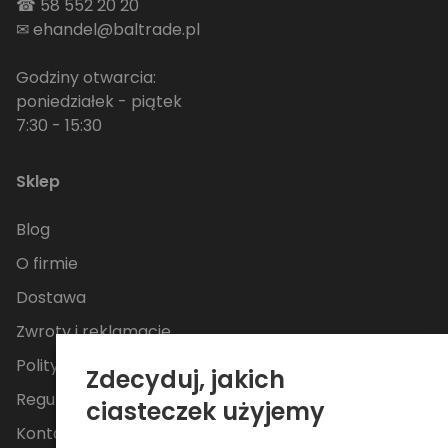
☎
58 552 20 20
✉
ehandel@baltrade.pl
Godziny otwarcia:
poniedziałek - piątek
7:30 - 15:30
Sklep
Blog
O firmie
Dostawa
Zwroty i reklamacje
Polityka Prywatności
Zdecyduj, jakich
Regulamin
ciasteczek użyjemy
Kontakt