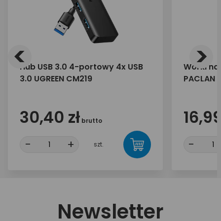
<
>
Hub USB 3.0 4-portowy 4x USB
Worki na
3.0 UGREEN CM219
PACLAN E
30,40 zł
16,99
brutto
-
+
-
szt.
Newsletter