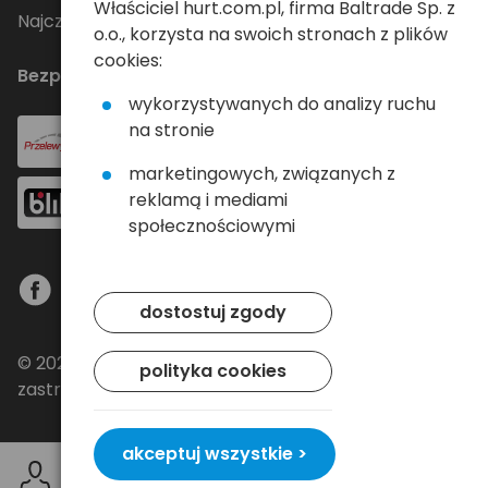
Właściciel hurt.com.pl, firma Baltrade Sp. z
Najczęściej zadawane pytania
o.o., korzysta na swoich stronach z plików
cookies:
Bezpieczne płatności
wykorzystywanych do analizy ruchu
na stronie
marketingowych, związanych z
reklamą i mediami
społecznościowymi
dostostuj zgody
© 2024 Baltrade sp. z o.o. - Wszelkie prawa
polityka cookies
zastrzeżone.
akceptuj wszystkie >