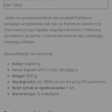
LBP 7200
Jeżeli na powyższej liście nie znaleźli Państwo
swojego urządzenia, lub nie są Państwo pewni czy
oferowany tusz będzie współpracował z Państwa
sprzętem, prosimy o skontaktowanie się z obsługą
naszego sklepu.
Specyfikacja techniczna:
Kolor:
błękitny
Nowy bęben OPC i chip zliczający
Waga:
900 g
Wydajność:
ok. 2800 stron A4 przy 5% pokryciu
Ilość sztuk w opakowaniu:
1 szt.
Gwarancja:
12 miesiące