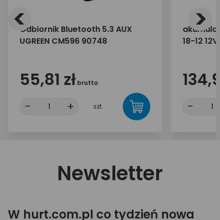
<
>
Odbiornik Bluetooth 5.3 AUX
akumulat
UGREEN CM596 90748
18-12 12V
55,81 zł
134,9
brutto
-
+
-
szt.
Newsletter
W hurt.com.pl co tydzień nowa