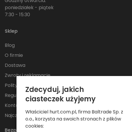
Godziny otwarcia:
poniedziałek - piątek
7:30 - 15:30
Sklep
Blog
O firmie
Dostawa
Zwroty i reklamacje
Polityka Prywatności
Zdecyduj, jakich
Regulamin
ciasteczek użyjemy
Kontakt
Właściciel hurt.com.pl, firma Baltrade Sp. z
Najczęściej zadawane pytania
o.o., korzysta na swoich stronach z plików
cookies:
Bezpieczne płatności