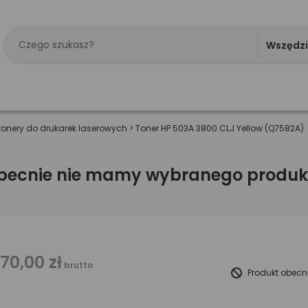
Wszędz
tonery do drukarek laserowych
>
Toner HP 503A 3800 CLJ Yellow (Q7582A)
becnie nie mamy wybranego produk
170,00 zł
brutto
Produkt obecn