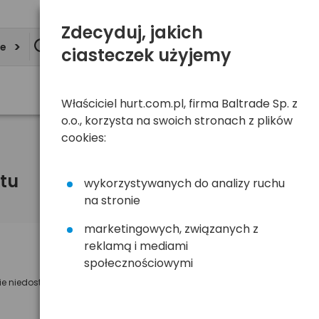
Zdecyduj, jakich
ie
ciasteczek użyjemy
Właściciel hurt.com.pl, firma Baltrade Sp. z
o.o., korzysta na swoich stronach z plików
cookies:
tu
wykorzystywanych do analizy ruchu
na stronie
marketingowych, związanych z
reklamą i mediami
Powiadom mnie o dostępności
społecznościowymi
ie niedostępny
Wyślemy powiadomienie o dostęności
na poniższy adres e-mail