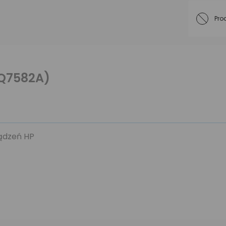
Pro
(Q7582A)
ządzeń HP