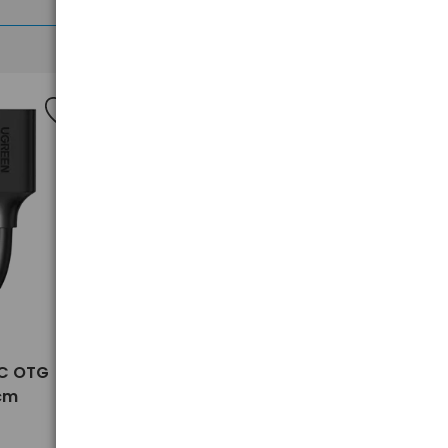
Nowość
>
-C OTG
akumulator żelowy AGM SSB SB
cm
5-12 12V 5Ah T1