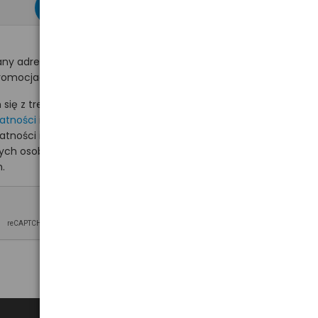
zapisz się >
ny adres e-mail
romocjach na hurt.com.pl.
ię z treścią i akceptuję
watności
i akceptuję
watności i wyrażam zgodę
nych osobowych na
.