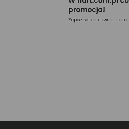
W hurt.com.pl co
promocja!
Zapisz się do newslettera i