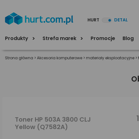
HURT
DETAL
Produkty
Strefa marek
Promocje
Blog
Strona główna
>
Akcesoria komputerowe
>
materiały eksploatacyjne
>
O
Toner HP 503A 3800 CLJ
Yellow (Q7582A)