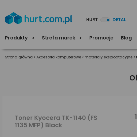
HURT
DETAL
Produkty
Strefa marek
Promocje
Blog
Strona główna
>
Akcesoria komputerowe
>
materiały eksploatacyjne
>
O
Toner Kyocera TK-1140 (FS
1135 MFP) Black