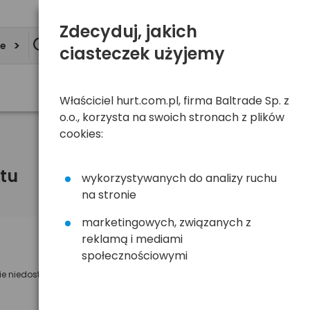
Zdecyduj, jakich
ie
ciasteczek użyjemy
Właściciel hurt.com.pl, firma Baltrade Sp. z
o.o., korzysta na swoich stronach z plików
cookies:
tu
wykorzystywanych do analizy ruchu
na stronie
marketingowych, związanych z
reklamą i mediami
Powiadom mnie o dostępności
społecznościowymi
ie niedostępny
Wyślemy powiadomienie o dostęności
na poniższy adres e-mail