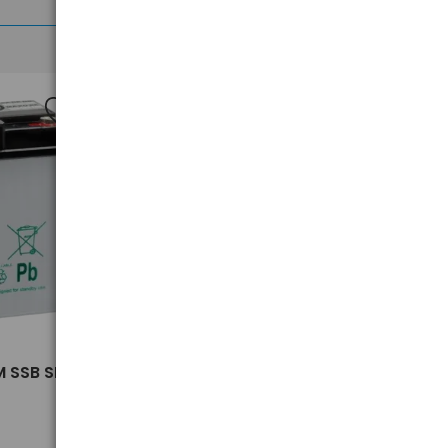
>
 SSB SBL
Przedłużacz USB 3.0 Ugreen
US129 30125 0,5m