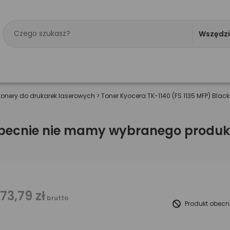
Wszędz
tonery do drukarek laserowych
>
Toner Kyocera TK-1140 (FS 1135 MFP) Black
becnie nie mamy wybranego produk
173,79 zł
brutto
Produkt obecn