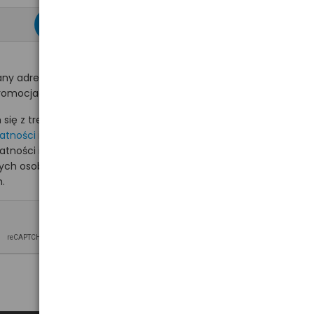
zapisz się >
ny adres e-mail
romocjach na hurt.com.pl.
ię z treścią i akceptuję
watności
i akceptuję
watności i wyrażam zgodę
nych osobowych na
.