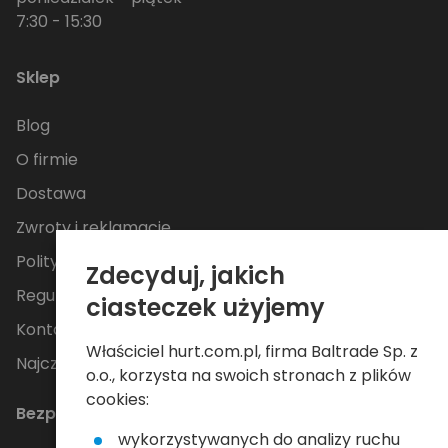
7:30 - 15:30
Sklep
Blog
O firmie
Dostawa
Zwroty i reklamacje
Polityka Prywatności
Zdecyduj, jakich
Regulamin
ciasteczek użyjemy
Kontakt
Właściciel hurt.com.pl, firma Baltrade Sp. z
Najczęściej zadawane pytania
o.o., korzysta na swoich stronach z plików
cookies:
Bezpieczne płatności
wykorzystywanych do analizy ruchu