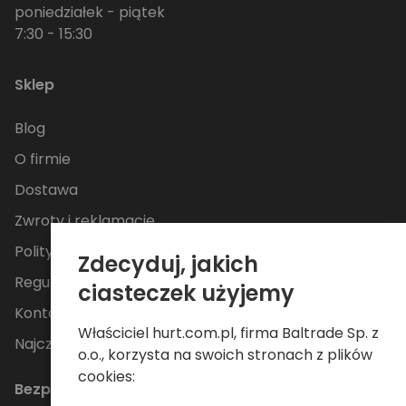
poniedziałek - piątek
7:30 - 15:30
Sklep
Blog
O firmie
Dostawa
Zwroty i reklamacje
Polityka Prywatności
Zdecyduj, jakich
Regulamin
ciasteczek użyjemy
Kontakt
Właściciel hurt.com.pl, firma Baltrade Sp. z
Najczęściej zadawane pytania
o.o., korzysta na swoich stronach z plików
cookies:
Bezpieczne płatności