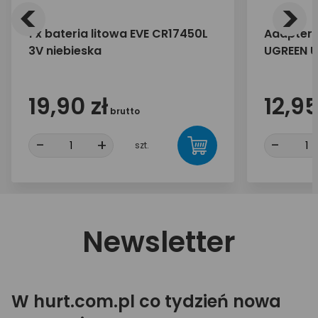
<
>
1 x bateria litowa EVE CR17450L
Adapter 
3V niebieska
UGREEN U
19,90 zł
12,95
brutto
-
+
-
szt.
Newsletter
W hurt.com.pl co tydzień nowa