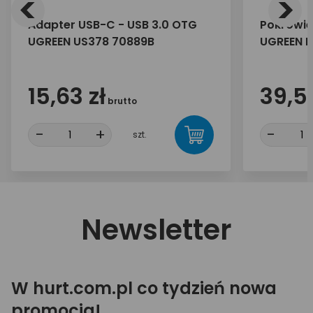
<
>
Adapter USB-C - USB 3.0 OTG
Pokrowie
UGREEN US378 70889B
UGREEN L
15,63 zł
39,50
brutto
-
+
-
szt.
Newsletter
W hurt.com.pl co tydzień nowa
promocja!