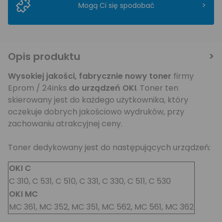
>
Mogą Ci się spodobać
Opis produktu
Wysokiej jakości,
fabrycznie nowy toner
firmy
Eprom / 24inks
do urządzeń OKI
. Toner ten
skierowany jest do każdego użytkownika, który
oczekuje dobrych jakościowo wydruków, przy
zachowaniu atrakcyjnej ceny.
Toner dedykowany jest do następujących urządzeń:
OKI C
C 310, C 531, C 510, C 331, C 330, C 511, C 530
OKI MC
MC 361, MC 352, MC 351, MC 562, MC 561, MC 362