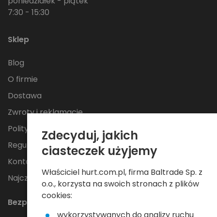
poniedziałek - piątek
7:30 - 15:30
Sklep
Blog
O firmie
Dostawa
Zwroty i reklamacje
Polityka Prywatności
Zdecyduj, jakich
Regulamin
ciasteczek użyjemy
Kontakt
Właściciel hurt.com.pl, firma Baltrade Sp. z
Najczęściej zadawane pytania
o.o., korzysta na swoich stronach z plików
cookies:
Bezpieczne płatności
wykorzystywanych do analizy ruchu