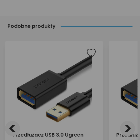
Podobne produkty
<
>
Przedłużacz USB 3.0 Ugreen
Przedłuż