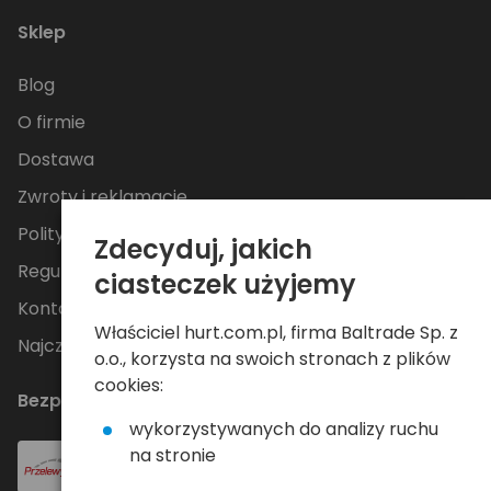
Sklep
Blog
O firmie
Dostawa
Zwroty i reklamacje
Polityka Prywatności
Zdecyduj, jakich
Regulamin
ciasteczek użyjemy
Kontakt
Właściciel hurt.com.pl, firma Baltrade Sp. z
Najczęściej zadawane pytania
o.o., korzysta na swoich stronach z plików
cookies:
Bezpieczne płatności
wykorzystywanych do analizy ruchu
na stronie