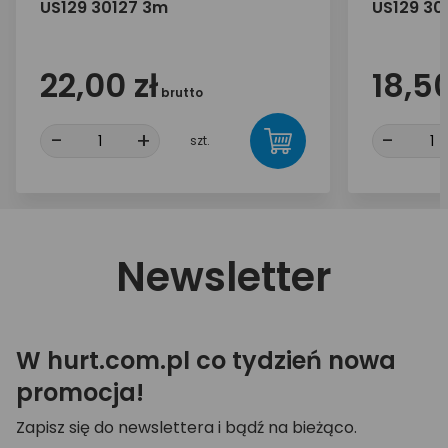
US129 30127 3m
US129 30
22,00 zł
18,50
brutto
-
+
-
szt.
Newsletter
W hurt.com.pl co tydzień nowa
promocja!
Zapisz się do newslettera i bądź na bieżąco.