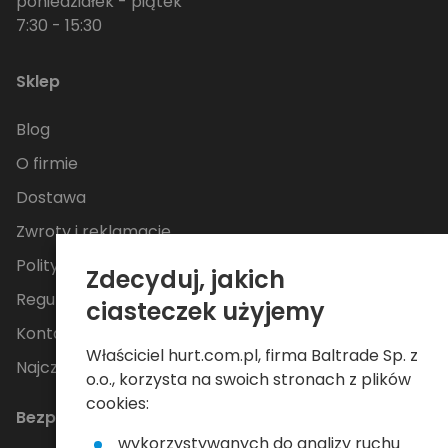
poniedziałek - piątek
7:30 - 15:30
Sklep
Blog
O firmie
Dostawa
Zwroty i reklamacje
Polityka Prywatności
Zdecyduj, jakich
Regulamin
ciasteczek użyjemy
Kontakt
Właściciel hurt.com.pl, firma Baltrade Sp. z
Najczęściej zadawane pytania
o.o., korzysta na swoich stronach z plików
cookies:
Bezpieczne płatności
wykorzystywanych do analizy ruchu