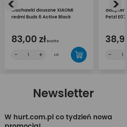
<
>
Słuchawki douszne XIAOMI
adapter 
redmi Buds 6 Active Black
Petzl E0
83,00 zł
38,99
brutto
-
+
-
szt.
Newsletter
W hurt.com.pl co tydzień nowa
promocja!