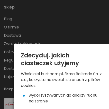
Sklep
Blog
O firmie
Dostawa
Zwroty i reklamacje
Polityka Prywatności
Zdecyduj, jakich
Regulamin
ciasteczek użyjemy
Kontakt
Właściciel hurt.com.pl, firma Baltrade Sp. z
Najczęściej zadawane pytania
o.o., korzysta na swoich stronach z plików
cookies:
Bezpieczne płatności
wykorzystywanych do analizy ruchu
na stronie