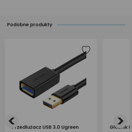
Podobne produkty
<
>
Przedłużacz USB 3.0 Ugreen
Głośnik 