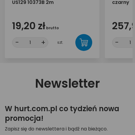
US129 10373B 2m
czarny
19,20 zł
257,9
brutto
-
+
-
szt.
Newsletter
W hurt.com.pl co tydzień nowa
promocja!
Zapisz się do newslettera i bądź na bieżąco.