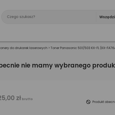
Wszędz
tonery do drukarek laserowych
>
Toner Panasonic 501/503 KX-FL (KX-FA76
becnie nie mamy wybranego produk
25,00 zł
brutto
Produkt obecn