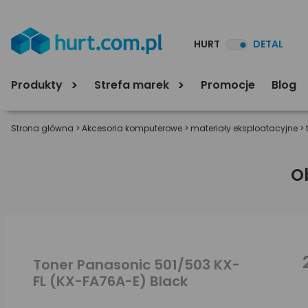
HURT
DETAL
Produkty
Strefa marek
Promocje
Blog
Strona główna
>
Akcesoria komputerowe
>
materiały eksploatacyjne
>
O
Toner Panasonic 501/503 KX-
FL (KX-FA76A-E) Black