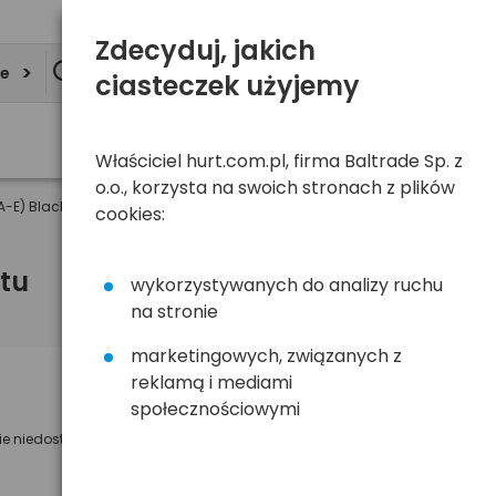
Zdecyduj, jakich
ie
ciasteczek użyjemy
Właściciel hurt.com.pl, firma Baltrade Sp. z
o.o., korzysta na swoich stronach z plików
A-E) Black
cookies:
tu
wykorzystywanych do analizy ruchu
na stronie
marketingowych, związanych z
reklamą i mediami
Powiadom mnie o dostępności
społecznościowymi
ie niedostępny
Wyślemy powiadomienie o dostęności
na poniższy adres e-mail