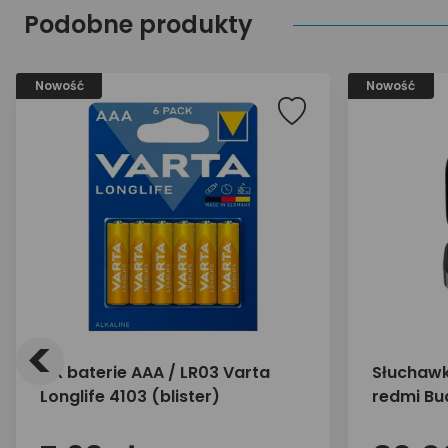
Podobne produkty
Nowość
Nowość
<
6 x baterie AAA / LR03 Varta
Słuchawk
Longlife 4103 (blister)
redmi Bud