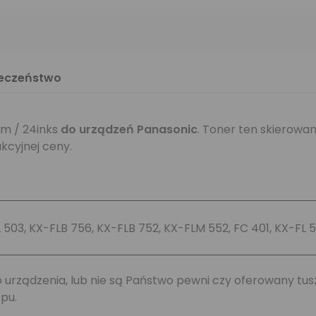
ieczeństwo
m / 24inks
do urządzeń Panasonic
. Toner ten skierowan
kcyjnej ceny.
 503, KX-FLB 756, KX-FLB 752, KX-FLM 552, FC 401, KX-FL 5
jego urządzenia, lub nie są Państwo pewni czy oferowany 
pu.