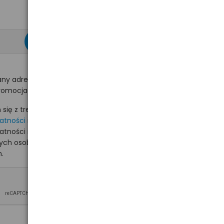
zapisz się >
ny adres e-mail
romocjach na hurt.com.pl.
ię z treścią i akceptuję
watności
i akceptuję
watności i wyrażam zgodę
nych osobowych na
.