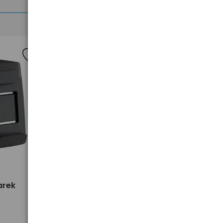
>
arek
Mysz optyczna USB Media-Tech
Plano MT1091B