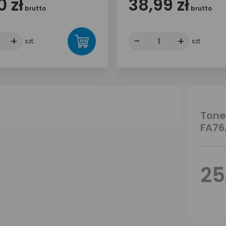
 zł
38,99 zł
brutto
brutto
+
+
-
-
+
+
szt.
szt.
Tone
FA76
25