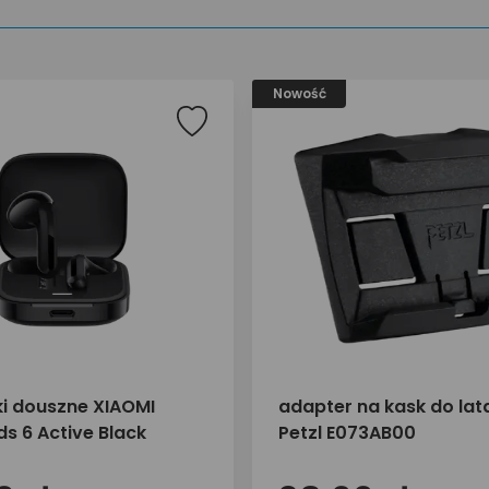
Nowość
i douszne XIAOMI
adapter na kask do lat
s 6 Active Black
Petzl E073AB00