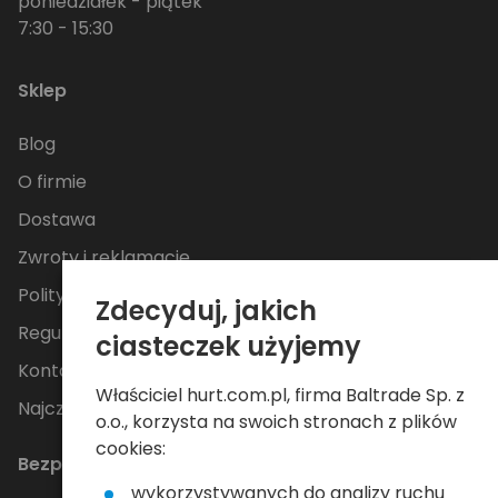
poniedziałek - piątek
7:30 - 15:30
Sklep
Blog
O firmie
Dostawa
Zwroty i reklamacje
Polityka Prywatności
Zdecyduj, jakich
Regulamin
ciasteczek użyjemy
Kontakt
Właściciel hurt.com.pl, firma Baltrade Sp. z
Najczęściej zadawane pytania
o.o., korzysta na swoich stronach z plików
cookies:
Bezpieczne płatności
wykorzystywanych do analizy ruchu