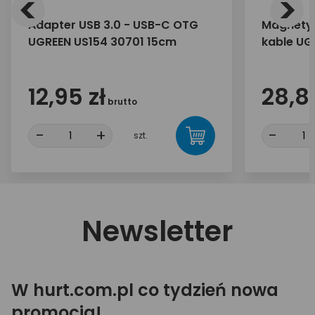
<
>
Adapter USB 3.0 - USB-C OTG
Magnetyc
UGREEN US154 30701 15cm
kable UG
12,95 zł
28,89
brutto
-
+
-
szt.
Newsletter
W hurt.com.pl co tydzień nowa
promocja!